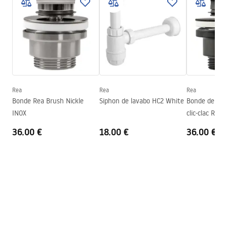
Instructions de montage
Finition
Brillant
Basin.pdf
Longueur
420
mm
Largeur
420
mm
Conditions de garantie
Hauteur
130
mm
Warranty_Terms_and_Conditions_Basins_-_5.pdf
Profondeur
100
mm
Forme
Rond
Rea
Rea
Rea
Bonde Rea Brush Nickle
Siphon de lavabo HC2 White
Bonde de lav
Trou de robinet
Non
INOX
clic-clac Rea 
Trou de débordement
Non
36.00 €
18.00 €
36.00 €