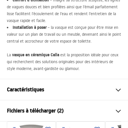
Confort d’utilisation
– malgré sa structure sculptée, les lignes
de vagues douces et bien profilées ainsi que l’émail parfaitement
lisse facilitent l’écoulement de l’eau et rendent l’entretien de la
vasque rapide et facile.
Installation à poser
– la vasque est conçue pour être mise en
valeur sur un plan de travail ou un meuble, devenant ainsi le point
central et accrocheur de votre espace de toilette.
vasque en céramique Calla
La
est la proposition idéale pour ceux
qui recherchent des solutions originales pour des intérieurs de
style moderne, avant-gardiste ou glamour.
Caractéristiques
Méthode de montage
À poser
Fichiers à télécharger (2)
Matériel
Céramique sanitaire
Couleur
Blanc