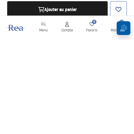
Ajouter au panier
0
0
Menu
Compte
Favoris
Mon panier
Newsletter
Restez informé des nouveautés et des promotions !
S'inscrire
En saisissant et en confirmant vos données, vous acceptez de
recevoir la newsletter selon les modalités définies dans les
Conditions générales
.