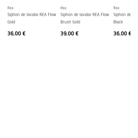
Forme
Ovale
Rea
Rea
Rea
Siphon de lavabo REA Flow
Siphon de lavabo REA Flow
Siphon de la
Trou de robinet
Non
Gold
Brush Gold
Black
Trou de débordement
Non
36.00 €
39.00 €
36.00 €