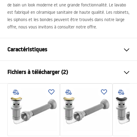
de bain un look moderne et une grande fonctionnalité. Le lavabo
est fabriqué en céramique sanitaire de haute qualité. Les robinets,
les siphons et les bondes peuvent être trouvés dans notre large
offre, nous vous invitons à consulter notre offre.
Caractéristiques
Méthode de montage
À poser
Fichiers à télécharger (2)
Matériel
Céramique sanitaire
Couleur
Aspect pierre
Instructions de montage
Finition
Brillant
Basin.pdf
Longueur
485
mm
Largeur
340
mm
Conditions de garantie
Hauteur
145
mm
Warranty_Terms_and_Conditions_Basins_-_5.pdf
Profondeur
120
mm