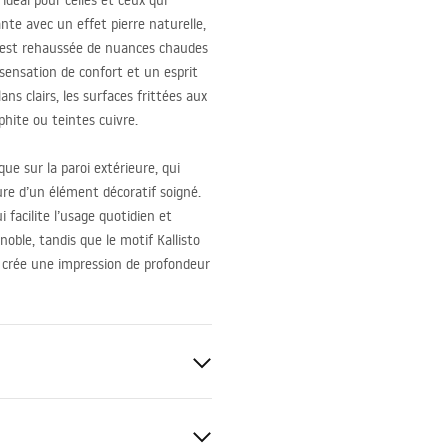
idéal pour celles et ceux qui
ante avec un effet pierre naturelle,
e est rehaussée de nuances chaudes
sensation de confort et un esprit
ns clairs, les surfaces frittées aux
phite ou teintes cuivre.
que sur la paroi extérieure, qui
ure d’un élément décoratif soigné.
i facilite l’usage quotidien et
noble, tandis que le motif Kallisto
— crée une impression de profondeur
anitaire