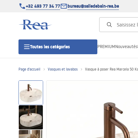
+32 493 77 34 77
bureau@salledebain-rea.be
PREMIUM
Nouveautés
Toutes les catégories
Page d'accueil
Vasques et lavabos
Vasque à poser Rea Marcela 50 Ka
Cabines de douche
Portes de douche
Receveurs de douche
Caniveaux de douche