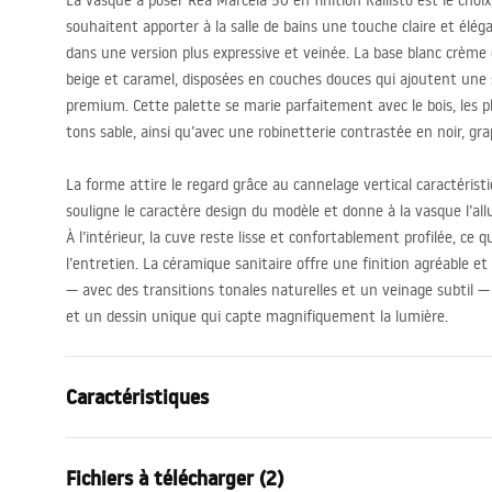
La vasque à poser Rea Marcela 50 en finition Kallisto est le choix 
souhaitent apporter à la salle de bains une touche claire et élég
dans une version plus expressive et veinée. La base blanc crèm
beige et caramel, disposées en couches douces qui ajoutent une 
premium. Cette palette se marie parfaitement avec le bois, les pla
tons sable, ainsi qu’avec une robinetterie contrastée en noir, gra
La forme attire le regard grâce au cannelage vertical caractéristi
souligne le caractère design du modèle et donne à la vasque l’all
À l’intérieur, la cuve reste lisse et confortablement profilée, ce qu
l’entretien. La céramique sanitaire offre une finition agréable et 
— avec des transitions tonales naturelles et un veinage subtil 
et un dessin unique qui capte magnifiquement la lumière.
Caractéristiques
Méthode de montage
À poser
Fichiers à télécharger (2)
Matériel
Céramique s