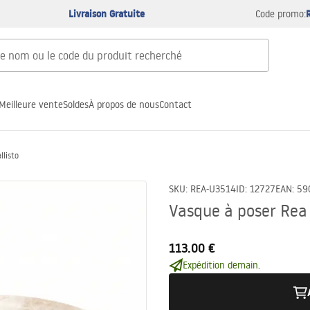
Livraison Gratuite
Code promo:
Meilleure vente
Soldes
À propos de nous
Contact
llisto
SKU
:
REA-U3514
ID
:
12727
EAN
:
59
Vasque à poser Rea 
113.00 €
Expédition demain.