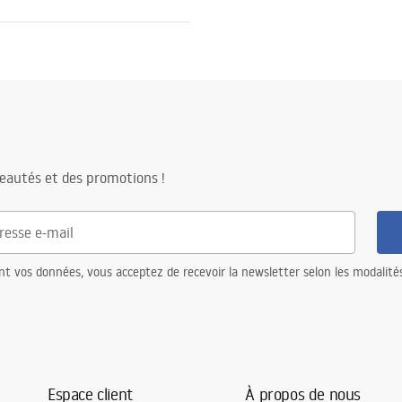
tions de garantie
nty_Terms_and_Conditions_
_-_5.pdf
eautés et des promotions !
nt vos données, vous acceptez de recevoir la newsletter selon les modalité
Espace client
À propos de nous