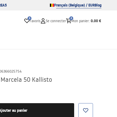
REA5
Français (Belgique) / EUR
Blog
0
0
0.00 €
Favoris
Se connecter
Mon panier
:
06366025754
Marcela 50 Kallisto
Ajouter au panier