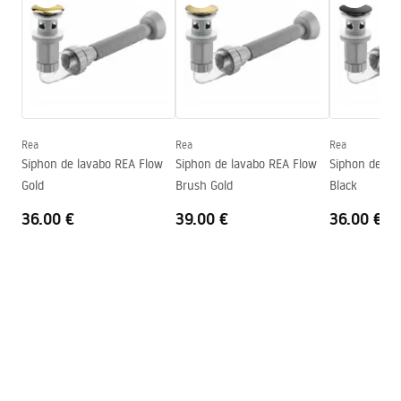
Basin.pdf
Longueur
615
mm
Largeur
355
mm
Warunki bezpieczeństwa
Hauteur
155
mm
WARUNKI BEZPIECZENSTWA UMYWALKI.pdf
Profondeur
100
mm
Forme
Ovale
Rea
Rea
Rea
Conditions de garantie
Siphon de lavabo REA Flow
Siphon de lavabo REA Flow
Siphon de la
Trou de robinet
Non
Warranty_Terms_and_Conditions_Basins_-_5.pdf
Gold
Brush Gold
Black
Trou de débordement
Non
36.00 €
39.00 €
36.00 €