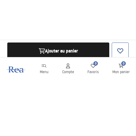
Ajouter au panier
0
0
Menu
Compte
Favoris
Mon panier
Newsletter
Restez informé des nouveautés et des promotions !