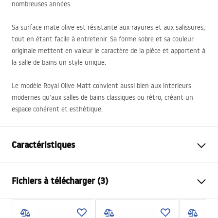
nombreuses années.
Sa surface mate olive est résistante aux rayures et aux salissures,
tout en étant facile à entretenir. Sa forme sobre et sa couleur
originale mettent en valeur le caractère de la pièce et apportent à
la salle de bains un style unique.
Le modèle Royal Olive Matt convient aussi bien aux intérieurs
modernes qu’aux salles de bains classiques ou rétro, créant un
espace cohérent et esthétique.
Caractéristiques
Méthode de montage
À poser
Fichiers à télécharger (3)
Matériel
Céramique sanitaire
Couleur
Vert
Instructions de montage
Finition
Mat