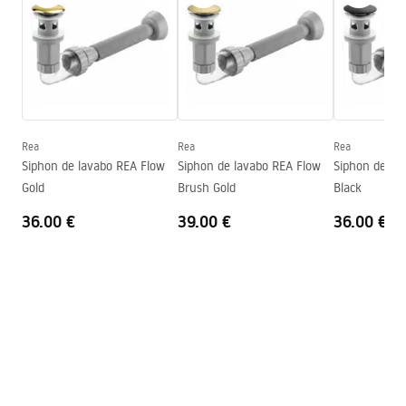
Basin.pdf
Longueur
615
mm
Largeur
355
mm
Warunki bezpieczeństwa
Hauteur
155
mm
WARUNKI BEZPIECZENSTWA UMYWALKI.pdf
Profondeur
100
mm
Forme
Ovale
Rea
Rea
Rea
Conditions de garantie
Siphon de lavabo REA Flow
Siphon de lavabo REA Flow
Siphon de la
Trou de robinet
Non
Warranty_Terms_and_Conditions_Basins_-_5.pdf
Gold
Brush Gold
Black
Trou de débordement
Non
36.00 €
39.00 €
36.00 €