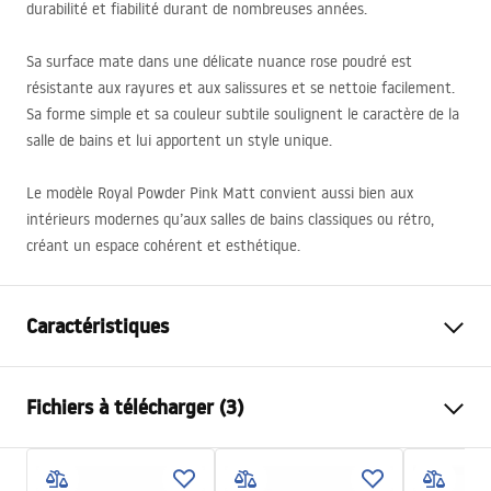
durabilité et fiabilité durant de nombreuses années.
Sa surface mate dans une délicate nuance rose poudré est
résistante aux rayures et aux salissures et se nettoie facilement.
Sa forme simple et sa couleur subtile soulignent le caractère de la
salle de bains et lui apportent un style unique.
Le modèle Royal Powder Pink Matt convient aussi bien aux
intérieurs modernes qu’aux salles de bains classiques ou rétro,
créant un espace cohérent et esthétique.
Caractéristiques
Méthode de montage
À poser
Fichiers à télécharger (3)
Matériel
Céramique sanitaire
Couleur
Rose
Instructions de montage
Finition
Mat