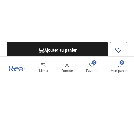
Ajouter au panier
0
0
Menu
Compte
Favoris
Mon panier
Newsletter
Restez informé des nouveautés et des promotions !