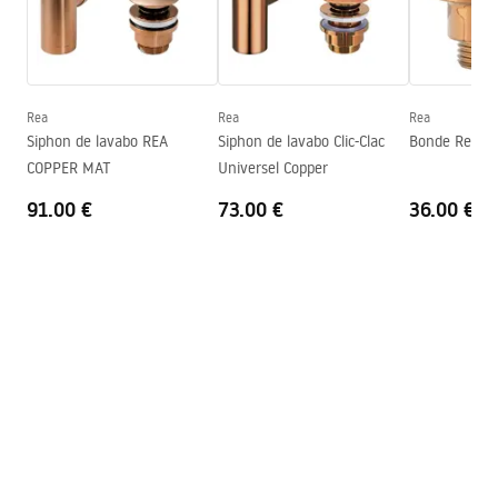
Largeur
380
mm
Conditions de garantie
Hauteur
135
mm
Warranty_Terms_and_Conditions_Basins_-_5.pdf
Profondeur
115
mm
Forme
Ovale
Rea
Rea
Rea
Siphon de lavabo REA
Siphon de lavabo Clic-Clac
Bonde Rea C
Trou de robinet
Non
COPPER MAT
Universel Copper
Trou de débordement
Non
91.00 €
73.00 €
36.00 €