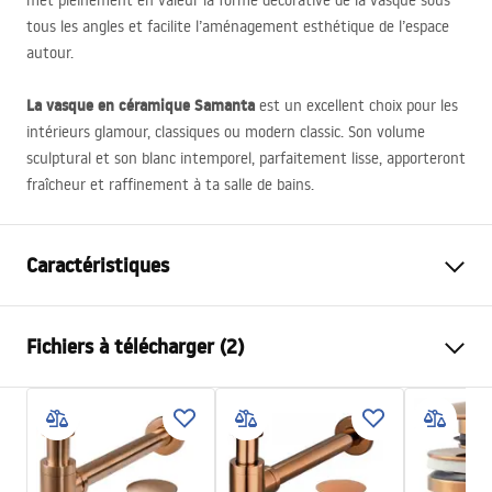
met pleinement en valeur la forme décorative de la vasque sous
tous les angles et facilite l’aménagement esthétique de l’espace
autour.
La vasque en céramique Samanta
est un excellent choix pour les
intérieurs glamour, classiques ou modern classic. Son volume
sculptural et son blanc intemporel, parfaitement lisse, apporteront
fraîcheur et raffinement à ta salle de bains.
Caractéristiques
Méthode de montage
À poser
Fichiers à télécharger (2)
Matériel
Céramique sanitaire
Couleur
Blanc
Instructions de montage
Finition
Brillant
Basin.pdf
Longueur
490
mm