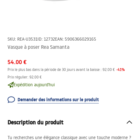
SKU
:
REA-U3531
ID
:
12732
EAN
:
5906366029165
Vasque à poser Rea Samanta
54.00 €
-
41
%
Prix le plus bas dans la période de 30 jours avant la baisse :
92.00 €
Prix régulier
:
92.00 €
Expédition aujourd'hui
Demander des informations sur le produit
Description du produit
Tu recherches une élégance classique avec une touche moderne ?