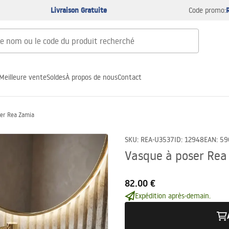
Livraison Gratuite
Code promo:
Meilleure vente
Soldes
À propos de nous
Contact
ser Rea Zamia
SKU
:
REA-U3537
ID
:
12948
EAN
:
59
Vasque à poser Rea
82.00 €
Expédition après-demain.