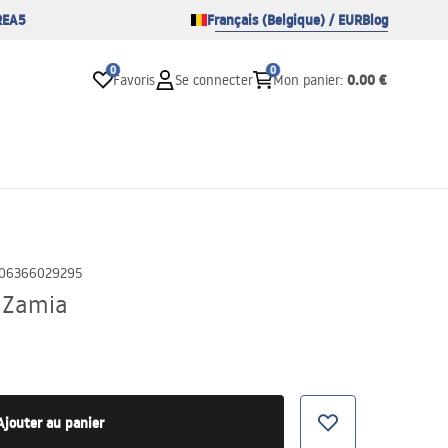
REA5
Français (Belgique) / EUR
Blog
0
0
0.00 €
Favoris
Se connecter
Mon panier
:
06366029295
 Zamia
Ajouter au panier