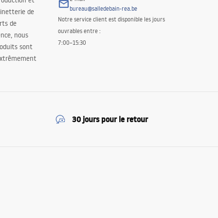
roduction et
bureau@salledebain-rea.be
binetterie de
Notre service client est disponible les jours
orts de
ouvrables entre :
ence, nous
7:00–15:30
oduits sont
 extrêmement
30 jours pour le retour