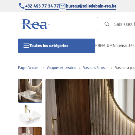
+32 493 77 34 77
bureau@salledebain-rea.be
PREMIUM
Nouveautés
Toutes les catégories
Page d'accueil
Vasques et lavabos
Vasques à poser
Vasque à po
Cabines de douche
Portes de douche
Receveurs de douche
Caniveaux de douche