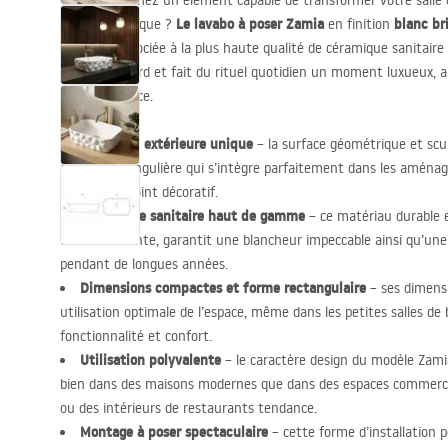
Vous recherchez un élément capable de transformer votre salle d
Le lavabo à poser Zamia
blanc bri
caractère unique ?
en finition
moderne associée à la plus haute qualité de céramique sanitaire
attire le regard et fait du rituel quotidien un moment luxueux, 
d’extravagance.
Structure extérieure unique
– la surface géométrique et scu
apparence singulière qui s’intègre parfaitement dans les aména
le principal point décoratif.
Céramique sanitaire haut de gamme
– ce matériau durable e
finition brillante, garantit une blancheur impeccable ainsi qu’une
pendant de longues années.
Dimensions compactes et forme rectangulaire
– ses dimens
utilisation optimale de l’espace, même dans les petites salles de
fonctionnalité et confort.
Utilisation polyvalente
– le caractère design du modèle Zamia
bien dans des maisons modernes que dans des espaces commercia
ou des intérieurs de restaurants tendance.
Montage à poser spectaculaire
– cette forme d’installation 