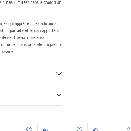
ibilités illimitées dans le choix d’un
nes qui apprécient les solutions
ation parfaite et le soin apporté à
eulement beau, mais aussi
confort et dans un style unique qui
poraine.
anitaire
tions de garantie
nty_Terms_and_Conditions_
_-_5.pdf