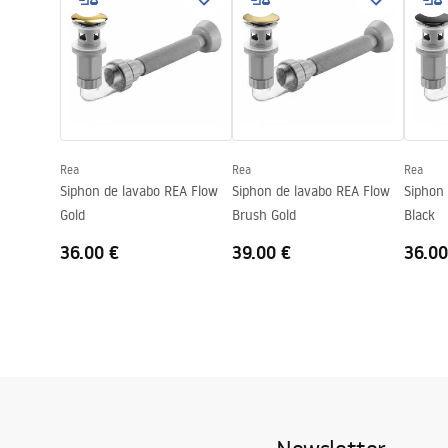
Largeur
300
mm
Hauteur
125
mm
Profondeur
100
mm
Forme
Rectangulai
Trou de robinet
Non
Rea
Rea
Rea
Trou de débordement
Non
Siphon de lavabo REA Flow
Siphon de lavabo REA Flow
Siphon
Gold
Brush Gold
Black
36.00 €
39.00 €
36.00