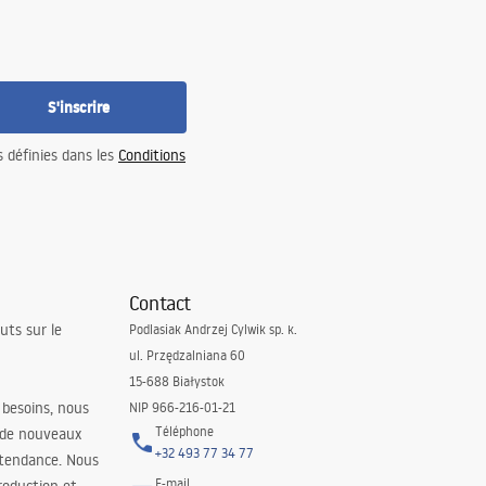
S'inscrire
s définies dans les
Conditions
Contact
uts sur le
Podlasiak Andrzej Cylwik sp. k.
ul. Przędzalniana 60
15-688 Białystok
 besoins, nous
NIP 966-216-01-21
Téléphone
 de nouveaux
+32 493 77 34 77
 tendance. Nous
E-mail