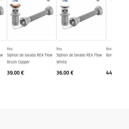
Rea
Rea
Rea
ow
Siphon de lavabo REA Flow
Siphon de lavabo REA Flow
Bonde Rea Co
Brush Copper
White
39.00 €
36.00 €
44.00 €