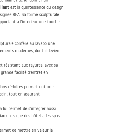
e bain et de lui donner un
llant
est la quintessence du design
 signée
REA
. Sa forme sculpturale
apportant à l’intérieur une touche
lpturale confère au lavabo une
gements modernes, dont il devient
t résistant aux rayures, avec sa
 grande facilité d’entretien
ions réduites permettent une
 bain, tout en assurant
 lui permet de s’intégrer aussi
ux tels que des hôtels, des spas
permet de mettre en valeur la