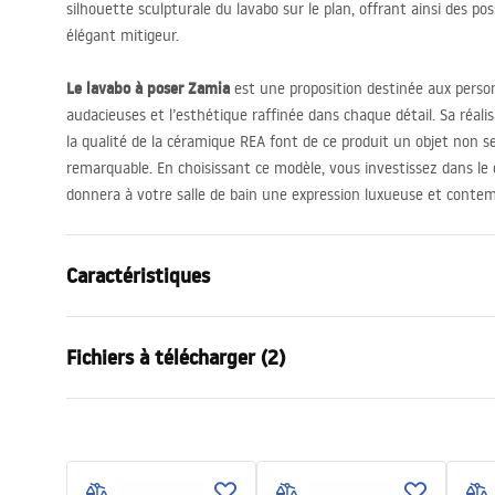
silhouette sculpturale du lavabo sur le plan, offrant ainsi des poss
élégant mitigeur.
Le lavabo à poser Zamia
est une proposition destinée aux person
audacieuses et l’esthétique raffinée dans chaque détail. Sa réalis
la qualité de la céramique
REA
font de ce produit un objet non s
remarquable. En choisissant ce modèle, vous investissez dans le 
donnera à votre salle de bain une expression luxueuse et contem
Caractéristiques
Méthode de montage
À poser
Fichiers à télécharger (2)
Matériel
Céramique s
Couleur
Blanc
Condi
Finition
Brillant
Instructions de montage
Warra
Basin.pdf
Longueur
430
mm
Basins