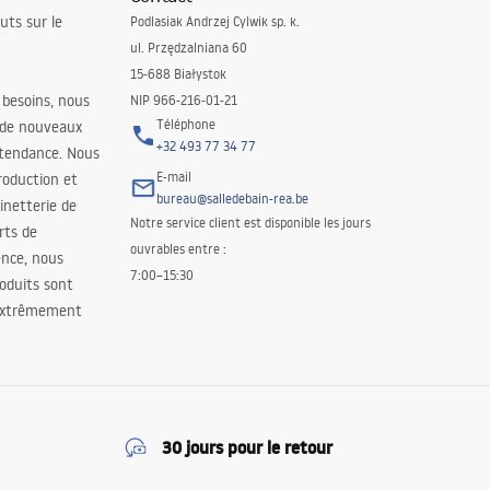
uts sur le
Podlasiak Andrzej Cylwik sp. k.
ul. Przędzalniana 60
15-688 Białystok
 besoins, nous
NIP 966-216-01-21
Téléphone
 de nouveaux
+32 493 77 34 77
 tendance. Nous
E-mail
roduction et
bureau@salledebain-rea.be
binetterie de
Notre service client est disponible les jours
orts de
ouvrables entre :
ence, nous
7:00–15:30
oduits sont
 extrêmement
30 jours pour le retour