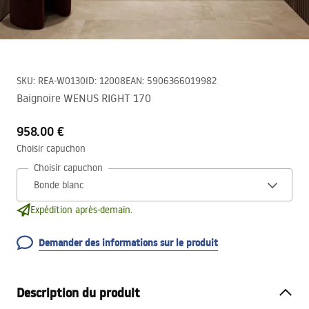
SKU
:
REA-W0130
ID
:
12008
EAN
:
5906366019982
Baignoire WENUS RIGHT 170
958.00 €
Choisir capuchon
Choisir capuchon
Expédition après-demain.
Demander des informations sur le produit
Description du produit