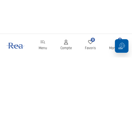
0
0
Menu
Compte
Favoris
Mon panier
Newsletter
Restez informé des nouveautés et des promotions !
S'inscrire