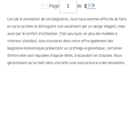
2
Page
de
Lors de la conception de nos baignoires, nous nous sommes efforcés de faire
en sorte qu’elles se distinguent non seulement par un design élégant, mais
aussi par le confort d’utilisation. C’est pourquoi, en plus des modèles à
intérieur standard, vous trouverez dans notre offre également des
baignoires économiques présentant un profilage ergonomique ; certaines
d’entre elles sont équipées d’appuie-têtes, d’accoudoirs et d’assises. Nous
garantissons qu’un bain dans une telle cuve vous procurera des sensations
agréables.
Les baignoires adossées – une solution à la
hauteur du
XXI
e siècle
Les baignoires et douches autoportantes adossées présentent de nombreux
avantages. Contrairement aux modèles traditionnels, elles ne nécessitent pas
de finition telle que le carrelage ni l’installation d’une structure d’habillage.
Avant leur installation, il suffit simplement de choisir un emplacement
adéquat avec un accès à l’eau et à l’évacuation. Chaque baignoire, même la
plus économique, est fournie par nos soins avec un bouchon et un tuyau