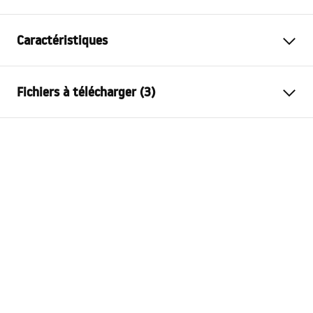
Caractéristiques
Variante de la bonde
sans trou de trop-plein,
Fichiers à télécharger (3)
universel
Matériel
laiton
Conditions de garantie
Couleur du robinet
Or brossé
Warranty_Terms_and_Conditions_Siphons_-_24.pdf
Garantie
24 mois
Technologie du revêtement
PVD
Informations de sécurité
Średnica otworu wanny
48
mm
Warranty_Terms_and_Conditions_Plugs_and_Siphons.
Diamètre trou de vidange
45 mm
pdf
Diamètre de raccordement
1.1/2 pouce
Instructions de montage
Plug_and_Siphon.pdf