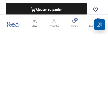
Ajouter au panier
0
0
Menu
Compte
Favoris
Mon panier
Newsletter
Restez informé des nouveautés et des promotions !
S'inscrire
En saisissant et en confirmant vos données, vous acceptez de
recevoir la newsletter selon les modalités définies dans les