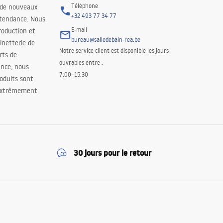
Téléphone
 de nouveaux
+32 493 77 34 77
 tendance. Nous
E-mail
roduction et
bureau@salledebain-rea.be
binetterie de
Notre service client est disponible les jours
orts de
ouvrables entre :
ence, nous
7:00–15:30
oduits sont
 extrêmement
30 jours pour le retour