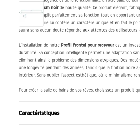
Ajoutez de l’élégance et de la fonctionnalité à votre salle de ba
receveur 120cm noir
de haute qualité. Ce produit élégant, fabri
de 1 mm, remplit parfaitement sa fonction tout en apportant un
La finition noire lui confère un caractère unique et en fait le poin
saura sans aucun doute répondre aux attentes des utilisateurs le
Profil frontal pour receveur
L’installation de notre
est un invest
durabilité. Sa conception intelligente permet une adaptation sans
éliminant ainsi le problème des dimensions atypiques. Des matér
une longévité pendant des années, tandis que la finition noire 
intérieur. Sans oublier l’aspect esthétique, où le minimalisme renc
Pour créer la salle de bains de vos rêves, choisissez un produit qui
Caractéristiques
Type de produit
Latte front
Couleur
Noir