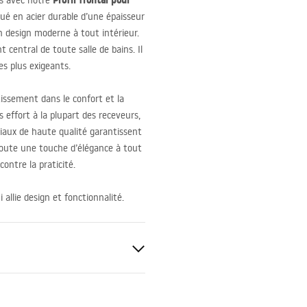
Profil frontal pour
ins avec notre
qué en acier durable d’une épaisseur
 design moderne à tout intérieur.
t central de toute salle de bains. Il
s plus exigeants.
issement dans le confort et la
 effort à la plupart des receveurs,
iaux de haute qualité garantissent
ajoute une touche d’élégance à tout
ontre la praticité.
 allie design et fonctionnalité.
ale