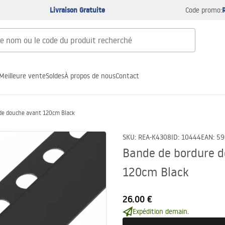
Livraison Gratuite
Code promo:
Meilleure vente
Soldes
À propos de nous
Contact
de douche avant 120cm Black
SKU
:
REA-K4308
ID
:
10444
EAN
:
59
Bande de bordure d
120cm Black
26.00 €
Expédition demain.