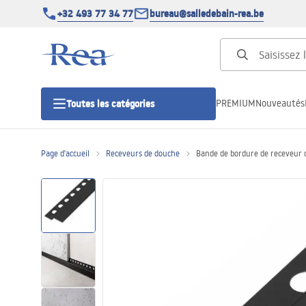
+32 493 77 34 77
bureau@salledebain-rea.be
PREMIUM
Nouveautés
Toutes les catégories
Page d'accueil
Receveurs de douche
Bande de bordure de receveur 
Cabines de douche
Portes de douche
Receveurs de douche
Caniveaux de douche