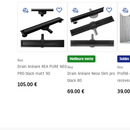
Matériel
Acier inoxyd
Longueur
1200
mm
Hauteur
52
mm
Largeur
12
mm
Épaisseur de l'acier
1
mm
Recoupable
Oui
Meilleure vente
Soldes
Rea
Garantie
24 mois
Drain linéaire REA PURE NEO
Rea
Rea
PRO black matt 90
Drain linéaire Neox Slim pro
Profilé
black 80
receve
105.00 €
Black
69.00 €
39.00