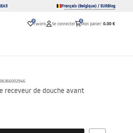
REA5
Français (Belgique) / EUR
Blog
0
0
0.00 €
Favoris
Se connecter
Mon panier
:
06366002946
e receveur de douche avant