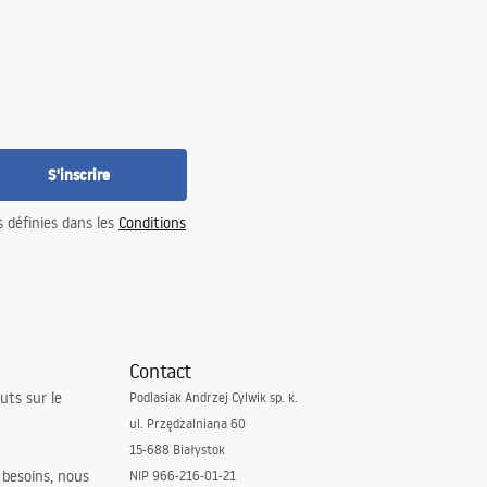
S'inscrire
s définies dans les
Conditions
Contact
uts sur le
Podlasiak Andrzej Cylwik sp. k.
ul. Przędzalniana 60
15-688 Białystok
 besoins, nous
NIP 966-216-01-21