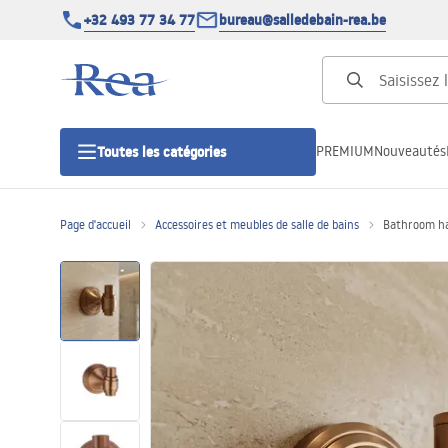
+32 493 77 34 77
bureau@salledebain-rea.be
PREMIUM
Nouveautés
Toutes les catégories
Page d'accueil
Accessoires et meubles de salle de bains
Bathroom ha
Cabines de douche
Portes de douche
Receveurs de douche
Caniveaux de douche