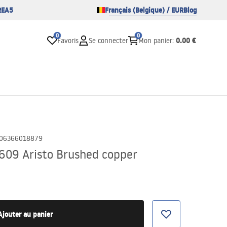
REA5
Français (Belgique) / EUR
Blog
0
0
0.00 €
Favoris
Se connecter
Mon panier
:
06366018879
09 Aristo Brushed copper
Ajouter au panier