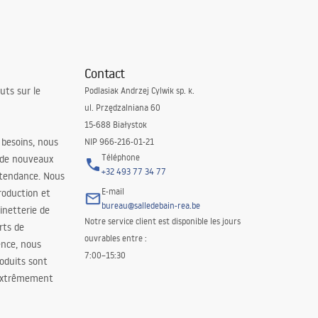
Contact
uts sur le
Podlasiak Andrzej Cylwik sp. k.
ul. Przędzalniana 60
15-688 Białystok
 besoins, nous
NIP 966-216-01-21
Téléphone
 de nouveaux
+32 493 77 34 77
 tendance. Nous
E-mail
roduction et
bureau@salledebain-rea.be
binetterie de
Notre service client est disponible les jours
orts de
ouvrables entre :
ence, nous
7:00–15:30
oduits sont
 extrêmement