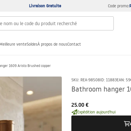
Livraison Gratuite
Code promo:
Meilleure vente
Soldes
À propos de nous
Contact
nger 1609 Aristo Brushed copper
SKU
:
REA-98508
ID
:
11883
EAN
:
59
Bathroom hanger 16
25.00 €
Expédition aujourd'hui