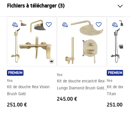
Fichiers à télécharger (3)
Couleur du robinet
Chrome
Type de cabine de douche
d'angle
Warunki bezpieczeństwa
Couleur du verre
Transparent 4mm
WARUNKI BEZPIECZENSTWA KABINY DRZWI
Mode d'ouverture
coulissant(e)
PARAWANY.pdf
Seria
Primo
Montage
Sur le receveur ou plancher
Instrukcja montażu
Hauteur (mm)
1900
mm
Kabina Primo Slide.pdf
PREMIUM
PREMIUM
Direction de la cabine
Gauche ou droite
Rea
Rea
Kit de douche encastré Rea
Rea
Garantie
24 mois
Dessin technique
Kit de douche Rea Vision
Kit de douche
Lungo Diamond Brush Gold
PRIMO SLIDE WITH SIDE PANEL.pdf
Couche Easy Clean
Non
Brush Gold
Titan
+ BOX
245.00 €
251.00 €
251.00 €