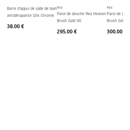
Réglage de pression
Oui
Rea
Rea
Barre d'appui de salle de bain
Instructions de montage
Paroi de douche Rea Heaven
Paroi de dou
antidérapante 104 Chrome
Système Anti-calcaire
Oui
shower_set.pdf
Brush Gold 90
Brush Gold 1
Technologie du revêtement
PVD
38.00 €
295.00 €
300.00 €
Entraxe des raccords
150
mm
Garantie
24 mois