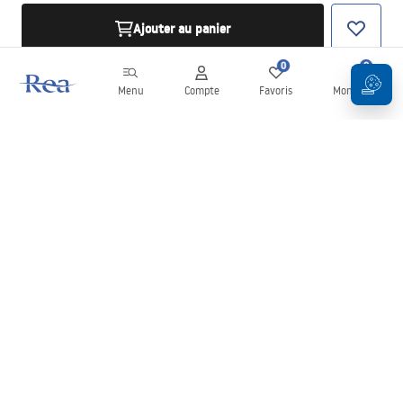
Ajouter au panier
0
0
Menu
Compte
Favoris
Mon panier
Newsletter
Restez informé des nouveautés et des promotions !
S'inscrire
En saisissant et en confirmant vos données, vous acceptez de
recevoir la newsletter selon les modalités définies dans les
Conditions générales
.