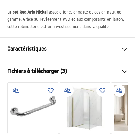
Le set Rea Arlo Nickel
associe fonctionnalité et design haut de
gamme. Grâce au revêtement
PVD
et aux composants en laiton,
cette robinetterie est un investissement dans la qualité.
Caractéristiques
Couleur
Acier brossé
Fichiers à télécharger (3)
Matériel
Laiton, ABS
Type de robinet
Mitigeur
Informacije o bezbednosti
Méthode de montage
En surface
Safety_Information_Shower_set.pdf
Réglage de la hauteur
Oui
Hauteur min.
930
mm
Conditions de garantie
Hauteur max.
1320
mm
Warranty_Terms_and_Conditions_Faucets_-_5.pdf
Bec de baignoire
Oui, orientable