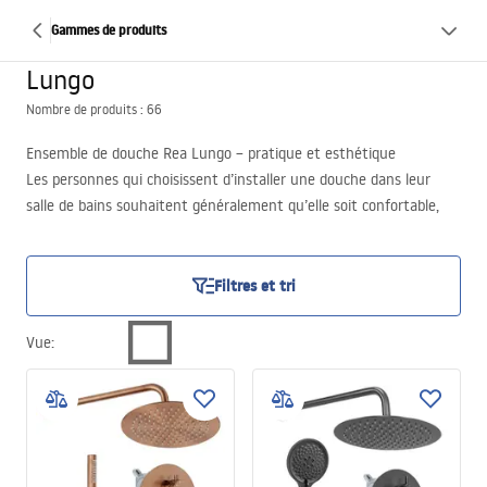
Gammes de produits
Lungo
Nombre de produits : 66
Ensemble de douche Rea Lungo – pratique et esthétique
Les personnes qui choisissent d’installer une douche dans leur
salle de bains souhaitent généralement qu’elle soit confortable,
fonctionnelle et résistante aux dommages. L’esthétique est
également importante pour elles, et l’ensemble de douche doit
être assorti, par son style et sa couleur, aux autres éléments de
Filtres et tri
cette pièce. L’ensemble de douche Rea Lungo est une excellente
réponse à ces besoins. Découvrez-le dès maintenant en
Vue
:
parcourant toute la gamme de ces produits ! Nous vous invitons à
le faire !