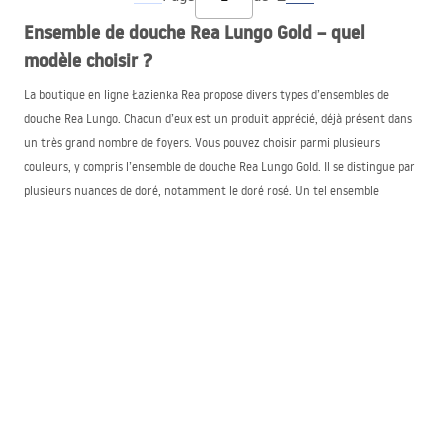
Ensemble de douche Rea Lungo Gold – quel
modèle choisir ?
La boutique en ligne Łazienka Rea propose divers types d’ensembles de
douche Rea Lungo. Chacun d’eux est un produit apprécié, déjà présent dans
un très grand nombre de foyers. Vous pouvez choisir parmi plusieurs
couleurs, y compris l’ensemble de douche Rea Lungo Gold. Il se distingue par
plusieurs nuances de doré, notamment le doré rosé. Un tel ensemble
s’intègre parfaitement dans des intérieurs de style moderne ou glamour.
Bien que l’assortiment de la boutique Łazienka Rea soit très vaste, les clients
optent souvent pour l’achat de l’ensemble de douche Rea Lungo Gold pour
douche, équipé d’un thermostat. Ainsi, ils choisissent non seulement une des
teintes les plus tendance et élégantes de cette robinetterie de salle de bains,
mais bénéficient également d’autres fonctions. Le thermostat garantit une
température de l’eau constante pendant toute la durée de la douche. La
même chose vaut pour la pression de l’eau. Ainsi, la douche devient une
expérience bien plus confortable.