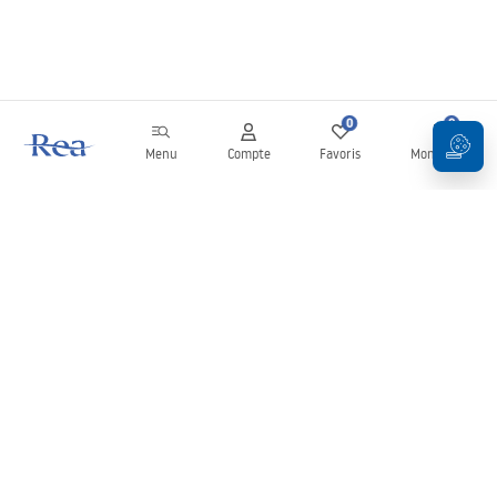
0
0
Menu
Compte
Favoris
Mon panier
Newsletter
Restez informé des nouveautés et des promotions !
S'inscrire
En saisissant et en confirmant vos données, vous acceptez de