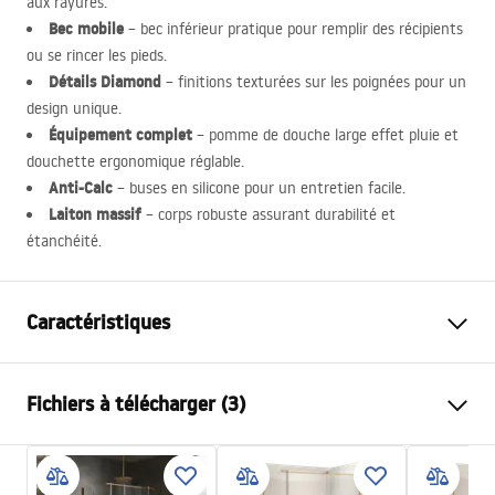
aux rayures.
Bec mobile
– bec inférieur pratique pour remplir des récipients
ou se rincer les pieds.
Détails Diamond
– finitions texturées sur les poignées pour un
design unique.
Équipement complet
– pomme de douche large effet pluie et
douchette ergonomique réglable.
Anti-Calc
– buses en silicone pour un entretien facile.
Laiton massif
– corps robuste assurant durabilité et
étanchéité.
Caractéristiques
Couleur
Or brossé
Fichiers à télécharger (3)
Matériel
Laiton, ABS
Type de robinet
Thermostatique
Informacije o bezbednosti
Méthode de montage
En surface