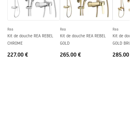
Couleur du verre
Gris 8mm
Seria
Flexi
Montage
Sur le receveur ou plancher
Rea
Rea
Rea
Hauteur (mm)
1950
mm
Kit de douche REA REBEL
Kit de douche REA REBEL
Kit de douch
Direction de la cabine
Universel
CHROME
GOLD
GOLD BRUSH
Garantie
24 mois
227.00 €
265.00 €
285.00 €
Couche Easy Clean
Oui, d'un côté du vitre