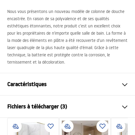
Nous vous présentons un nouveau modèle de colonne de douche
encastrée. En raison de sa polyvalence et de ses qualités
esthétiques étonnantes, notre produit c’est un excellent choix
pour les propriétaires de n’importe quelle salle de bain. La forme à
la mode des éléments en plâtre a été recouverte d’un revêtement
laser quadruple de la plus haute qualité d’émail. Grâce à cette
technique, la batterie est protégée contre la corrosion, le
ternissement et la décoloration.
Caractéristiques
Couleur
Noir
Fichiers à télécharger (3)
Matériel
Laiton, ABS
Type de robinet
Mitigeur
Informacije o bezbednosti
Méthode de montage
Encastrée
Safety_Information_Shower_set.pdf