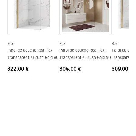
Réglage de la hauteur
Oui
Bec de baignoire
Oui, fixe
Conditions de garantie
Réglage de pression
Oui
Warranty_Terms_and_Conditions_Faucets_-_5.pdf
Système Anti-calcaire
Oui
Technologie du revêtement
Electroplating
Rea
Rea
Rea
Instructions de montage
Paroi de douche Rea Flexi
Paroi de douche Rea Flexi
Paroi de douc
Garantie
24 mois
shower_set.pdf
Transparent / Brush Gold 80
Transparent / Brush Gold 90
Transparent 
100
322.00 €
304.00 €
309.00 €