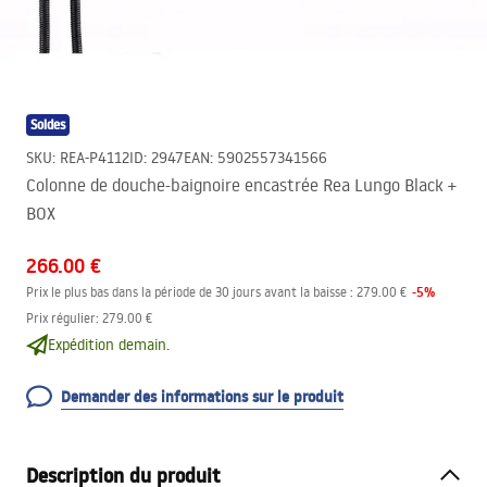
Soldes
SKU
:
REA-P4112
ID
:
2947
EAN
:
5902557341566
Colonne de douche-baignoire encastrée Rea Lungo Black +
BOX
266.00 €
-
5
%
Prix le plus bas dans la période de 30 jours avant la baisse :
279.00 €
Prix régulier
:
279.00 €
Expédition demain.
Demander des informations sur le produit
Description du produit