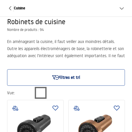
Cuisine
Robinets de cuisine
Nombre de produits : 94
En aménageant la cuisine, il faut veiller aux moindres détails.
Outre les appareils électroménagers de base, la robinetterie et son
adéquation avec l’intérieur sont également importantes. Il ne faut
toutefois pas oublier que le robinet de cuisine n’est pas seulement
un accessoire esthétique, mais un appareil qui influe sur le confort
d’utilisation de la pièce. Dans l’offre de notre magasin, vous
Filtres et tri
trouverez un large choix de produits dans différents styles de
finition et modes d’utilisation.
Vue
: