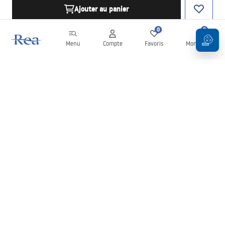
Ajouter au panier
0
0
Menu
Compte
Favoris
Mon panier
Newsletter
Restez informé des nouveautés et des promotions !
S'inscrire
En saisissant et en confirmant vos données, vous acceptez de
recevoir la newsletter selon les modalités définies dans les
Conditions générales
.