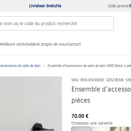
Livraison Gratuite
Code promo:
Meilleure vente
Soldes
À propos de nous
Contact
accessoires de salle de bain
Ensemble d’accessoires de salle de bain GRID Black 4 pi
SKU
:
REA-05008
ID
:
12023
EAN
:
59
Ensemble d’accessoi
pièces
70.00 €
Choisissez une variante