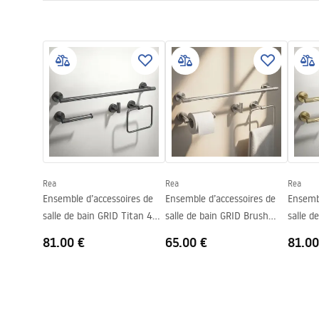
Méthode de montage
À visser
Conditions de garantie
Série
Grid
Warranty_Terms_and_Conditions_Accessories_-_24.pdf
Garantie
24 mois
Rea
Rea
Rea
Ensemble d’accessoires de
Ensemble d’accessoires de
Ensembl
salle de bain GRID Titan 4
salle de bain GRID Brush
salle d
pièces
Nickel 4 pièces
Gold 4 
81.00 €
65.00 €
81.00