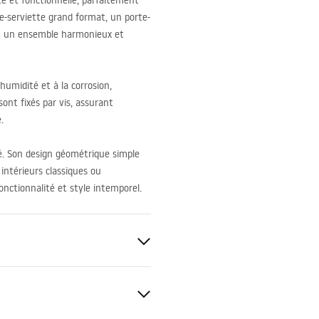
nte et fonctionnelle, parfaitement
e-serviette grand format, un porte-
nt un ensemble harmonieux et
humidité et à la corrosion,
ont fixés par vis, assurant
.
té. Son design géométrique simple
intérieurs classiques ou
onctionnalité et style intemporel.