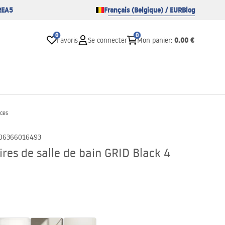
REA5
Français (Belgique) / EUR
Blog
0
0
0.00 €
Favoris
Se connecter
Mon panier
:
èces
06366016493
res de salle de bain GRID Black 4