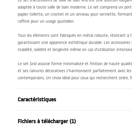
Le set d’accessoires de salle de bain Grid est une solution éléga
adaptée à toute salle de bain moderne. Le set comprend un port
papier toilette, un crochet et un anneau pour serviette, forma
raffiné pour un usage quotidien.
Tous les éléments sont fabriqués en métal robuste, résistant à l’
garantissant une apparence esthétique durable. Les accessoires s
stabilité, solidité et longévité même en cas d’utilisation intensive
Le set Grid associe forme minimaliste et finition de haute quali
et ses rainures décoratives s’harmonisent parfaitement avec les 
contemporains. Un choix idéal pour ceux qui recherchent ordre, f
Caractéristiques
Couleur
Noir
Fichiers à télécharger (1)
Matériel
Métal