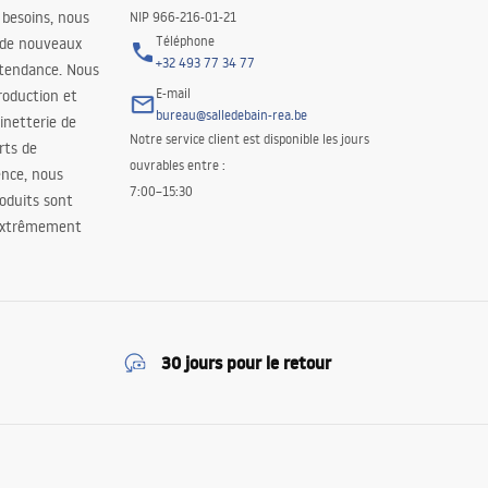
 besoins, nous
NIP 966-216-01-21
Téléphone
 de nouveaux
+32 493 77 34 77
 tendance. Nous
E-mail
roduction et
bureau@salledebain-rea.be
binetterie de
Notre service client est disponible les jours
orts de
ouvrables entre :
ence, nous
7:00–15:30
oduits sont
 extrêmement
30 jours pour le retour