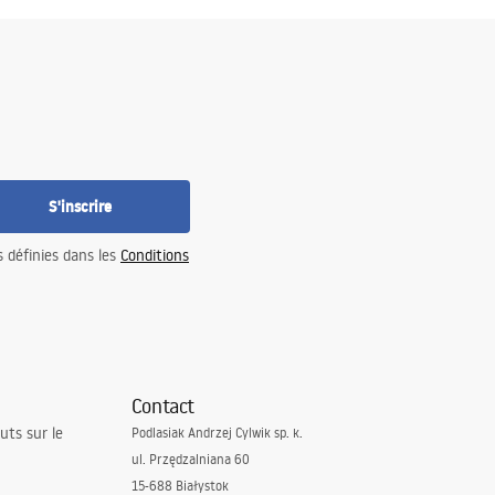
S'inscrire
s définies dans les
Conditions
Contact
uts sur le
Podlasiak Andrzej Cylwik sp. k.
ul. Przędzalniana 60
15-688 Białystok