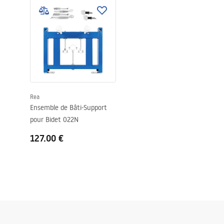
Longueur du tuyau de jardin
Non
Garantie
120 mois pou
pour les au
Rea
Ensemble de Bâti-Support
pour Bidet 022N
127.00 €