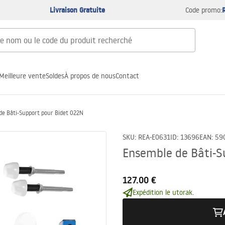
Livraison Gratuite
Code promo:
Meilleure vente
Soldes
À propos de nous
Contact
de Bâti-Support pour Bidet 022N
SKU
:
REA-E0631
ID
:
13696
EAN
:
59
Ensemble de Bâti-S
127.00 €
Expédition le utorak.