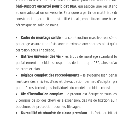
Vous recherchez une base solide et fiable pour l’installation d’u
bâti-support encastré pour bidet
REA
, qui associe une résistanc
et une adaptation universelle. Fabriquée à partir de matériaux de
construction garantit une stabilité totale, constituant une base 
céramique de salle de bains.
Cadre de montage solide
– la construction massive réalisée e
poudrage assure une résistance maximale aux charges ainsi qu’u
corrosion sous l’habillage.
Entraxe universel des vis
– les trous de montage standard fo
parfaitement aux bidets suspendus de la marque
REA
, ainsi qu’
de premier plan.
Réglage complet des raccordements
– le système bien pensé
l’entraxe des arrivées d’eau et d’évacuation permet d’adapter pré
paramètres techniques individuels du modèle de bidet choisi.
Kit d’installation complet
– le produit est équipé de tous l
y compris de solides chevilles à expansion, des vis de fixation au
bouchons de protection pour les filetages.
Durabilité et sécurité de classe premium
– la forte architec