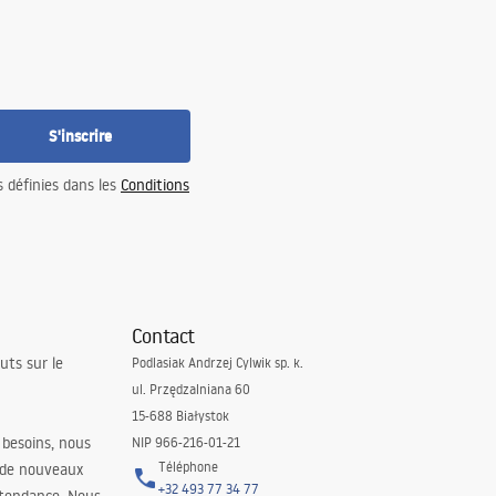
S'inscrire
s définies dans les
Conditions
Contact
uts sur le
Podlasiak Andrzej Cylwik sp. k.
ul. Przędzalniana 60
15-688 Białystok
 besoins, nous
NIP 966-216-01-21
Téléphone
 de nouveaux
+32 493 77 34 77