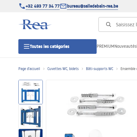
+32 493 77 34 77
bureau@salledebain-rea.be
PREMIUM
Nouveautés
Toutes les catégories
Page d'accueil
Cuvettes WC, bidets
Bâti-supports WC
Ensemble 
Cabines de douche
Portes de douche
Receveurs de douche
Caniveaux de douche