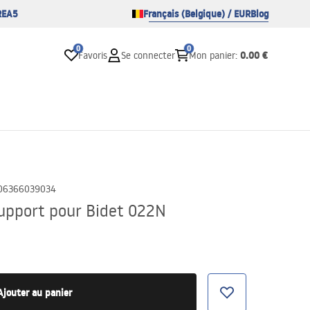
REA5
Français (Belgique) / EUR
Blog
0
0
0.00 €
Favoris
Se connecter
Mon panier
:
06366039034
upport pour Bidet 022N
Ajouter au panier