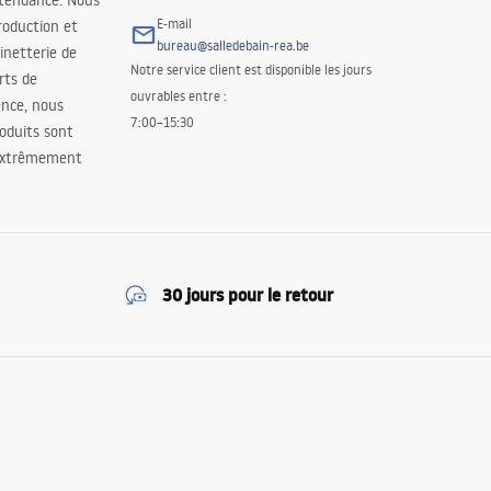
 tendance. Nous
E-mail
roduction et
bureau@salledebain-rea.be
binetterie de
Notre service client est disponible les jours
orts de
ouvrables entre :
ence, nous
7:00–15:30
oduits sont
 extrêmement
30 jours pour le retour