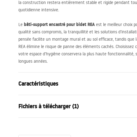
la construction restera entièrement stable et rigide pendant tout
quotidienne intensive.
bâti-support encastré pour bidet
REA
Le
est le meilleur choix p
qualité sans compromis, la tranquillité et les solutions d’install
pensée facilite un montage mural et au sol efficace, tandis que l
REA
élimine le risque de panne des éléments cachés. Choisissez c
votre espace d’hygiène conservera la plus haute fonctionnalité, s
longues années.
Caractéristiques
Type de support
pour bidet
Fichiers à télécharger (1)
Modèle
022N
Profondeur d'installation minimale
90 mm
Instrukcja
Espacement des boulons de montage
18 cm, 23 
rea_zestaw_podtynkowy.pdf