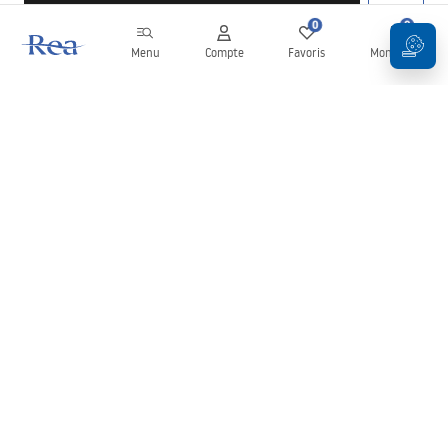
0
0
Menu
Compte
Favoris
Mon panier
Newsletter
Restez informé des nouveautés et des promotions !
S'inscrire
En saisissant et en confirmant vos données, vous acceptez de
recevoir la newsletter selon les modalités définies dans les
Conditions générales
.