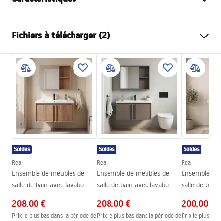
Couleur
Beige, Gris
Fichiers à télécharger (2)
Méthode de montage
Murale
Matériel
Aluminium , Céramique
Conditions de garantie
sanitaire, Plastique
Warranty_Terms_and_Conditions_-_Furniture_-
Hauteur
485
mm
_24.pdf
Largeur
605
mm
Profondeur
510
mm
Manual
Instrukcja_monta__u_Zestaw_mebli___azienkowych_D
E07-60.pdf
Soldes
Soldes
Soldes
Rea
Rea
Rea
Ensemble de meubles de
Ensemble de meubles de
Ensemble de
salle de bain avec lavabo
salle de bain avec lavabo
salle de bain
Gama T25023 HHL 80CM
Gama T25023 KJM 80CM
Gama T2502
208.00 €
208.00 €
200.00 €
Prix le plus bas dans la période de
Prix le plus bas dans la période de
Prix le plus bas