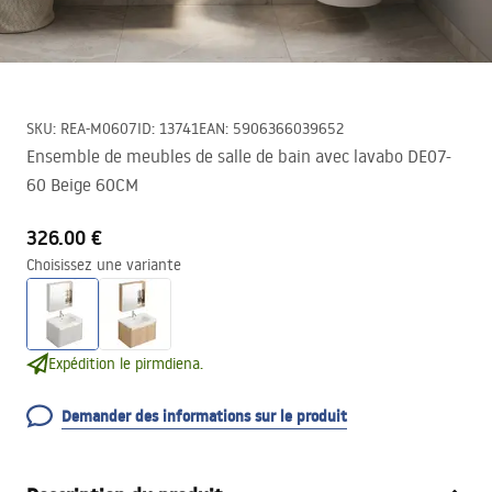
SKU
:
REA-M0607
ID
:
13741
EAN
:
5906366039652
Ensemble de meubles de salle de bain avec lavabo DE07-
60 Beige 60CM
326.00 €
Choisissez une variante
Expédition le pirmdiena.
Demander des informations sur le produit