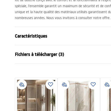
Kit de douche conçu avec le confort et la fonctionnalité à l’espr
spéciale, l’ensemble garantit un maximum de sécurité et de conf
unique et la haute qualité des matériaux utilisés garantissent dur
nombreuses années. Nous vous invitons à consulter notre offre.
Caractéristiques
Couleur
Titane
Fichiers à télécharger (3)
Matériel
ABS
Type de robinet
Mitigeur
Informacije o bezbednosti
Condi
Méthode de montage
En surface
Safety_Information_Shower_set.p
Warra
Réglage de la hauteur
Oui
df
Faucet
Hauteur max.
1440
mm
Bec de baignoire
Oui, orienta
Instructions de montage
Réglage de pression
Oui
shower_set.pdf