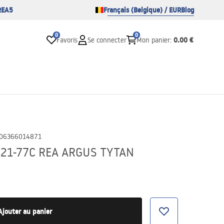
REA5
Français (Belgique) / EUR
Blog
0
0
0.00 €
Favoris
Se connecter
Mon panier
:
06366014871
021-77C REA ARGUS TYTAN
Ajouter au panier