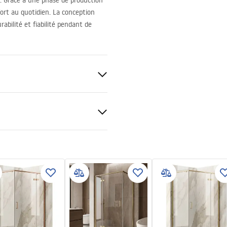
it. Grâce à une phase de production
ort au quotidien. La conception
abilité et fiabilité pendant de
tions de garantie
nty_Terms_and_Conditions_
s_-_5.pdf
ble