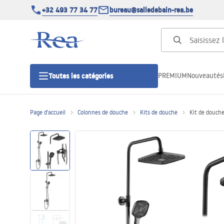
+32 493 77 34 77
bureau@salledebain-rea.be
PREMIUM
Nouveautés
Toutes les catégories
Page d'accueil
Colonnes de douche
Kits de douche
Kit de douc
Cabines de douche
Portes de douche
Receveurs de douche
Caniveaux de douche