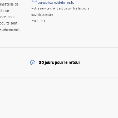
bureau@salledebain-rea.be
binetterie de
Notre service client est disponible les jours
orts de
ouvrables entre :
ence, nous
7:00–15:30
oduits sont
 extrêmement
30 jours pour le retour