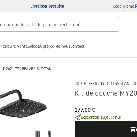
Livraison Gratuite
Code promo:
Meilleure vente
Soldes
À propos de nous
Contact
he MY2021-77C REA ARGUS TYTAN
SKU
:
REA-P6535
ID
:
11495
EAN
:
59
Kit de douche MY2
177.00 €
Expédition aujourd'hui