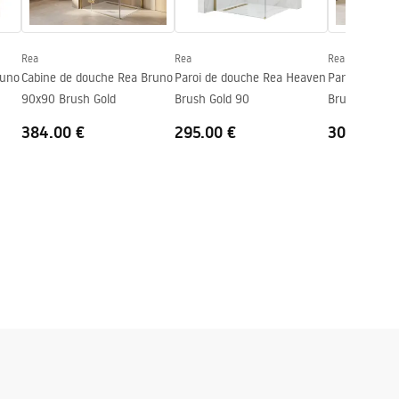
Rea
Rea
Rea
runo
Cabine de douche Rea Bruno
Paroi de douche Rea Heaven
Paroi de dou
90x90 Brush Gold
Brush Gold 90
Brush Gold 1
384.00 €
295.00 €
300.00 €