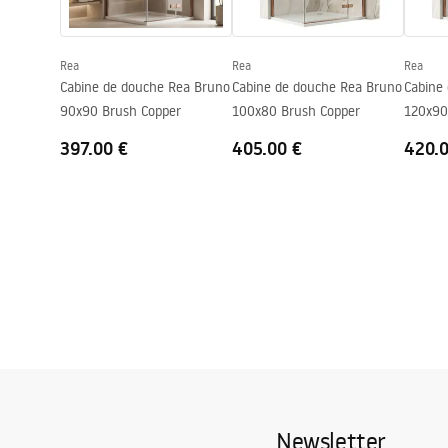
Système Anti-calcaire
Oui
Technologie du revêtement
PVD
Rea
Rea
Rea
Entraxe des raccords
150
mm
Cabine de douche Rea Bruno
Cabine de douche Rea Bruno
Cabine
Garantie
24 mois
90x90 Brush Copper
100x80 Brush Copper
120x90
397.00 €
405.00 €
420.
Newsletter