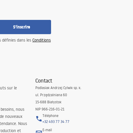
S'inscrire
s définies dans les
Conditions
Contact
uts sur le
Podlasiak Andrzej Cylwik sp. k.
ul. Przędzalniana 60
15-688 Białystok
 besoins, nous
NIP 966-216-01-21
Téléphone
 de nouveaux
+32 493 77 34 77
 tendance. Nous
E-mail
roduction et