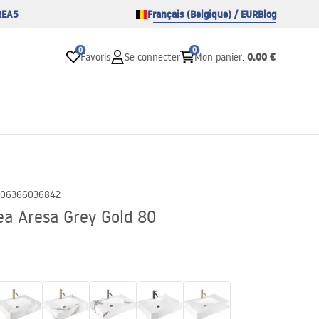
REA5
Français (Belgique) / EUR
Blog
0
0
0.00 €
Favoris
Se connecter
Mon panier
:
06366036842
a Aresa Grey Gold 80