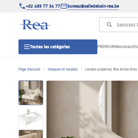
+32 493 77 34 77
bureau@salledebain-rea.be
PREMIUM
Nouveautés
Toutes les catégories
Page d'accueil
Vasques et lavabos
Lavabo suspendu Rea Aresa Grey
Cabines de douche
Portes de douche
Receveurs de douche
Caniveaux de douche