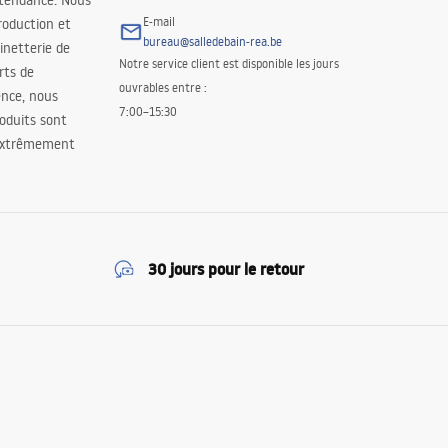
 tendance. Nous
E-mail
roduction et
bureau@salledebain-rea.be
binetterie de
Notre service client est disponible les jours
orts de
ouvrables entre :
ence, nous
7:00–15:30
oduits sont
 extrêmement
30 jours pour le retour