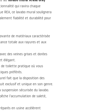
lavabo mural Aresa Grey
âce au
tionnalité qui ravira chaque
que
REA
, ce lavabo mural soulignera
lement fiabilité et durabilité pour
ovante de matériaux caractérisée
tance totale aux rayures et aux
 avec des veines grises et dorées
et élégant.
n de toilette pratique où vous
iques préférés.
rel fait que la disposition des
uit exclusif et unique en son genre.
e la suspension sécurisée du lavabo.
pêche l’accumulation de saleté,
réparés en usine accélèrent