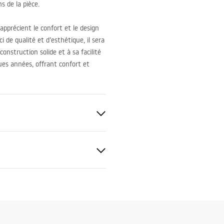
s de la pièce.
 apprécient le confort et le design
 de qualité et d’esthétique, il sera
onstruction solide et à sa facilité
gues années, offrant confort et
anitaire, Composite de quartz
t pierre
tions de garantie
nty_Terms_and_Conditions_
_-_5.pdf