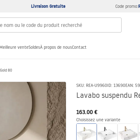
Livraison Gratuite
Code promo:
Meilleure vente
Soldes
À propos de nous
Contact
 Gold 80
SKU
:
REA-U9960
ID
:
13690
EAN
:
59
Lavabo suspendu Re
163.00 €
Choisissez une variante