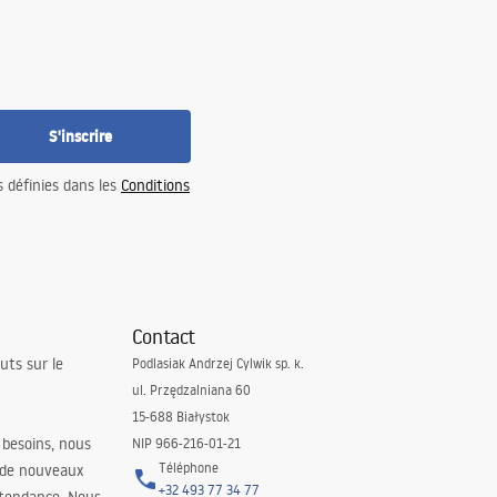
S'inscrire
s définies dans les
Conditions
Contact
uts sur le
Podlasiak Andrzej Cylwik sp. k.
ul. Przędzalniana 60
15-688 Białystok
 besoins, nous
NIP 966-216-01-21
Téléphone
 de nouveaux
+32 493 77 34 77