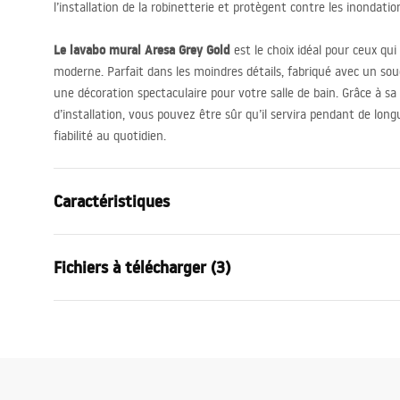
l’installation de la robinetterie et protègent contre les inondation
Le lavabo mural Aresa Grey Gold
est le choix idéal pour ceux qui
moderne. Parfait dans les moindres détails, fabriqué avec un souci
une décoration spectaculaire pour votre salle de bain. Grâce à sa c
d’installation, vous pouvez être sûr qu’il servira pendant de lon
fiabilité au quotidien.
Caractéristiques
Méthode de montage
Murale
Fichiers à télécharger (3)
Matériel
Céramique s
Couleur
Blanc, Aspec
Condi
Finition
Brillant
Instructions de montage
Warra
Basin.pdf
Longueur
800
mm
Basins
Largeur
500
mm