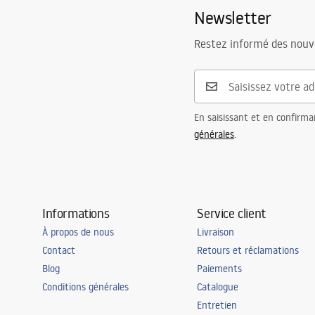
Newsletter
Hauteur
165
mm
Manual
Profondeur
125
mm
Instrukcja_monta__u_Umywalki_A
Restez informé des nouv
RESA.pdf
Forme
Rectangulai
Trou de robinet
Oui
Trou de débordement
Oui
En saisissant et en confirma
générales
.
Informations
Service client
À propos de nous
Livraison
Contact
Retours et réclamations
Blog
Paiements
Conditions générales
Catalogue
Entretien