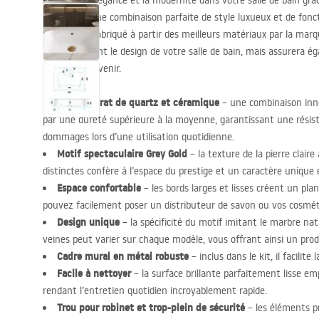
Appréciez l’élégance et la modernité dans votre salle de bain gr
Gold
. C’est une combinaison parfaite de style luxueux et de fonc
utilisateur. Fabriqué à partir des meilleurs matériaux par la mar
non seulement le design de votre salle de bain, mais assurera éga
les années à venir.
Conglomérat de quartz et céramique
– une combinaison inn
par une dureté supérieure à la moyenne, garantissant une résis
dommages lors d’une utilisation quotidienne.
Motif spectaculaire Grey Gold
– la texture de la pierre claire
distinctes confère à l’espace du prestige et un caractère unique 
Espace confortable
– les bords larges et lisses créent un pla
pouvez facilement poser un distributeur de savon ou vos cosmét
Design unique
– la spécificité du motif imitant le marbre natu
veines peut varier sur chaque modèle, vous offrant ainsi un prod
Cadre mural en métal robuste
– inclus dans le kit, il facilit
Facile à nettoyer
– la surface brillante parfaitement lisse em
rendant l’entretien quotidien incroyablement rapide.
Trou pour robinet et trop-plein de sécurité
– les éléments p