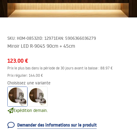
SKU
:
HOM-08532
ID
:
12971
EAN
:
5906366036279
Miroir LED R-9045 90cm + 45cm
123.00 €
Prix le plus bas dans la période de 30 jours avant la baisse :
88.97 €
Prix régulier
:
144.00 €
Choisissez une variante
Expédition demain.
Demander des informations sur le produit