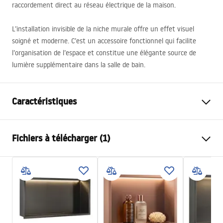
raccordement direct au réseau électrique de la maison.
L’installation invisible de la niche murale offre un effet visuel
soigné et moderne. C’est un accessoire fonctionnel qui facilite
l’organisation de l’espace et constitue une élégante source de
lumière supplémentaire dans la salle de bain.
Caractéristiques
Couleur
Titane
Fichiers à télécharger (1)
Matériel
Acier inoxydable
Méthode de montage
Auto-adhésif
Conditions de garantie
Largeur
630
mm
Warranty_Terms_and_Conditions_Accessories_-_24.pdf
Hauteur
330
mm
Profondeur
100
mm