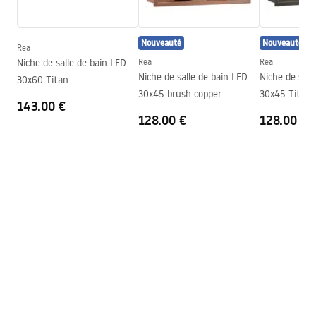
Garantie
24 mois
Nouveauté
Nouveauté
Rea
Niche de salle de bain LED
Rea
Rea
Niche de salle de bain LED
Niche de sall
30x60 Titan
30x45 brush copper
30x45 Titan
143.00 €
128.00 €
128.00 €