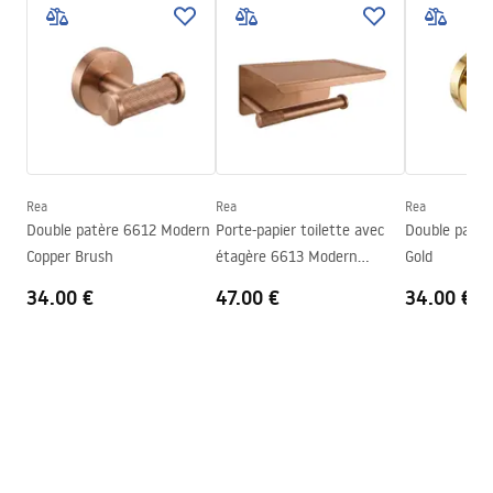
Informations de sécurité
Largeur
175
mm
WARUNKI_BEZPIECZENSTWA_AKCESORIA_LAZIENKOWE.
Hauteur
50
mm
pdf
Profondeur
80
mm
Série
Modern
Conditions de garantie
Garantie
24 mois
Warranty_Terms_and_Conditions_Accessories_-_24.pdf
Rea
Rea
Rea
Double patère 6612 Modern
Porte-papier toilette avec
Double patè
Copper Brush
étagère 6613 Modern
Gold
Copper Brush
34.00 €
47.00 €
34.00 €