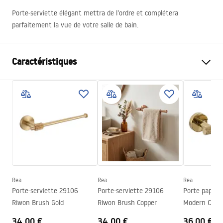
Porte-serviette élégant mettra de l’ordre et complétera
parfaitement la vue de votre salle de bain.
Caractéristiques
Couleur
Acier brossé
Matériel
Métal
Méthode de montage
À visser
Largeur
155
mm
Hauteur
180
mm
Profondeur
65
mm
Rea
Rea
Rea
Série
Modern
Porte-serviette 29106
Porte-serviette 29106
Porte papier-
Garantie
24 mois
Riwon Brush Gold
Riwon Brush Copper
Modern Copp
34.00 €
34.00 €
36.00 €