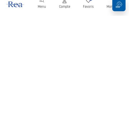
Menu
Compte
Favoris
Mon panier
Newsletter
Restez informé des nouveautés et des promotions !
S'inscrire
En saisissant et en confirmant vos données, vous acceptez de
recevoir la newsletter selon les modalités définies dans les
Conditions générales
.