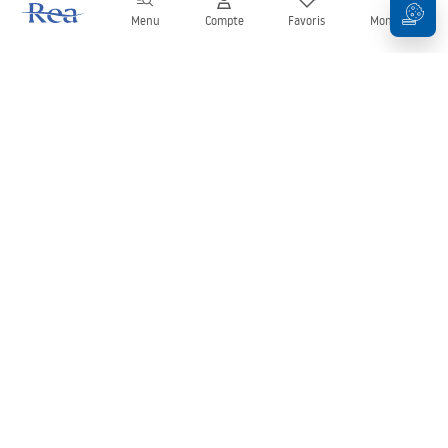
Menu
Compte
Favoris
Mon panier
Newsletter
Restez informé des nouveautés et des promotions !
S'inscrire
En saisissant et en confirmant vos données, vous acceptez de
recevoir la newsletter selon les modalités définies dans les
Conditions générales
.