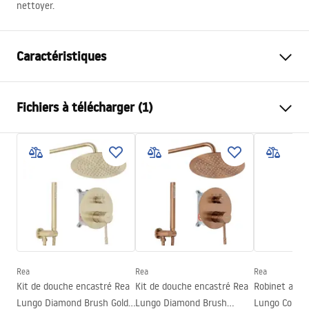
nettoyer.
Caractéristiques
Type de robinet
de baignoire
Fichiers à télécharger (1)
Méthode de montage
Sur pied
Couleur
Titane
Conditions de garantie
Type de bec
Orientable
Warranty_Terms_and_Conditions_Faucets_-_5.pdf
Matériel
Acier inoxydable, Laiton
Portée du bec
205
mm
Hauteur
1105
mm
Technologie du revêtement
PVD
Diamètre de raccordement
19 mm
Rea
Rea
Rea
Kit de douche encastré Rea
Kit de douche encastré Rea
Robinet auto
Garantie
5 ans
Lungo Diamond Brush Gold
Lungo Diamond Brush
Lungo Coppe