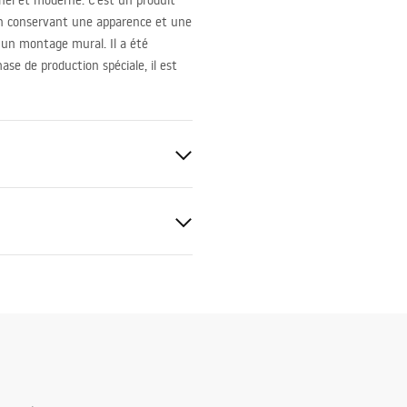
el et moderne. C’est un produit
 en conservant une apparence et une
 un montage mural. Il a été
ase de production spéciale, il est
tions de garantie
nty_Terms_and_Conditions_
s_-_5.pdf