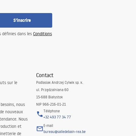
S'inscrire
s définies dans les
Conditions
Contact
uts sur le
Podlasiak Andrzej Cylwik sp. k.
ul. Przędzalniana 60
15-688 Białystok
 besoins, nous
NIP 966-216-01-21
Téléphone
 de nouveaux
+32 493 77 34 77
 tendance. Nous
E-mail
roduction et
bureau@salledebain-rea.be
binetterie de