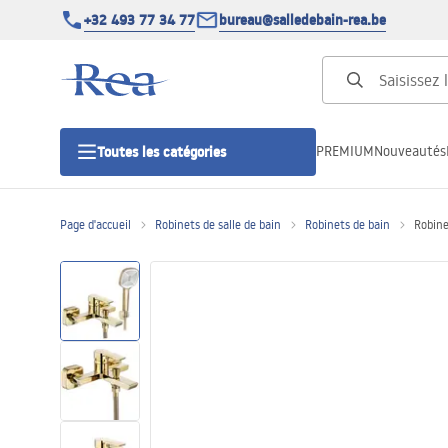
+32 493 77 34 77
bureau@salledebain-rea.be
PREMIUM
Nouveautés
Toutes les catégories
Page d'accueil
Robinets de salle de bain
Robinets de bain
Robine
Cabines de douche
Portes de douche
Receveurs de douche
Caniveaux de douche