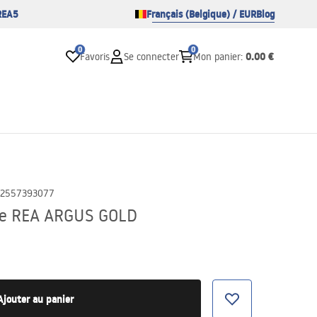
REA5
Français (Belgique) / EUR
Blog
0
0
0.00 €
Favoris
Se connecter
Mon panier
:
2557393077
ire REA ARGUS GOLD
Ajouter au panier