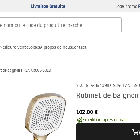
Livraison Gratuite
Code promo:
Meilleure vente
Soldes
À propos de nous
Contact
t de baignoire REA ARGUS GOLD
SKU
:
REA-B6409
ID
:
9346
EAN
:
590
Robinet de baigno
102.00 €
Expédition après-demain.