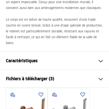
un aspect impeccable. Conçu pour une installation murale, il
convient aussi bien aux aménagements modernes que classiques.
Le corps est en laiton de haute qualité, recouvert d’une triple
couche en cuivre brossé. Grâce à une étape spéciale de production,
le robinet est particulièrement durable, résistant aux rayures et
facile à nettoyer, ce qui en fait un élément fiable de la salle de
bains.
Caractéristiques
Type de robinet
de baignoire
Fichiers à télécharger (3)
Méthode de montage
Murale
Couleur
Cuivre brossé
Instructions de montage
Type de bec
Fixe
Faucet.pdf
Matériel
Laiton, ABS