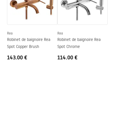
Technologie du revêtement
PVD
Warunki bezpieczeństwa
Diamètre de raccordement
½ pouce
WARUNKI BEZPIECZENSTWA BATERIE.pdf
Entraxe des raccords
150
mm
Modèle
JS-B80103BRG
Rea
Rea
Conditions de garantie
Robinet de baignoire Rea
Robinet de baignoire Rea
Garantie
5 ans
Warranty_Terms_and_Conditions_Faucets_-_5.pdf
Spot Copper Brush
Spot Chrome
143.00 €
114.00 €