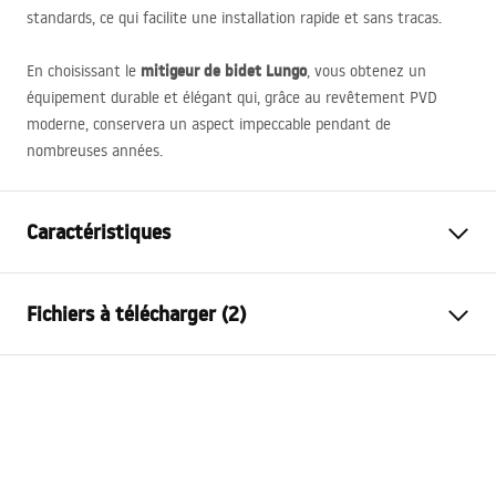
standards, ce qui facilite une installation rapide et sans tracas.
mitigeur de bidet Lungo
En choisissant le
, vous obtenez un
équipement durable et élégant qui, grâce au revêtement
PVD
moderne, conservera un aspect impeccable pendant de
nombreuses années.
Caractéristiques
Type de robinet
de bidet
Fichiers à télécharger (2)
Méthode de montage
Sur plage
Couleur
Titane
Instrukcja montażu
Type de bec
Orientable
Faucet.pdf
Matériel
Laiton
Portée du bec
90
mm
Conditions de garantie