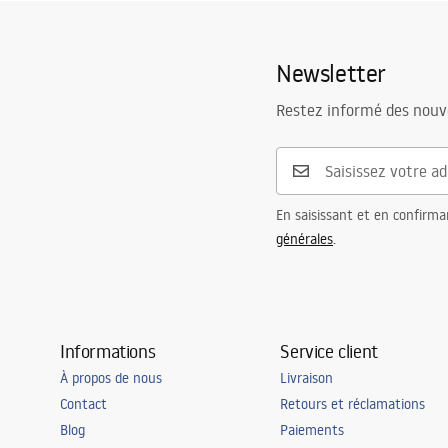
WARUN
Matériel
Laiton
FRESH_KUCHENNA_Deklaracja[1].p
BATERI
Portée du bec
190
mm
df
Newsletter
Hauteur
370
mm
Technologie du revêtement
PVD
Conditions de garantie
Instr
Restez informé des nouv
Warranty_Terms_and_Conditions_
FRES
Diamètre de raccordement
3/8 pouce
Faucets_-_5.pdf
TY.pdf
Garantie
5 ans
En saisissant et en confirma
générales
.
Informations
Service client
À propos de nous
Livraison
Contact
Retours et réclamations
Blog
Paiements