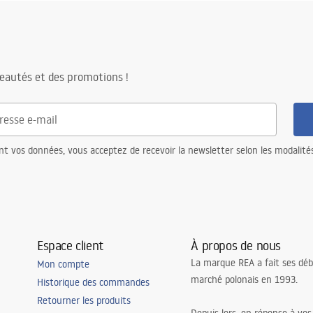
KI BEZPIECZENSTWA
E.pdf
uctions de montage
eautés et des promotions !
H_TOUCH_MANUAL_WARRAN
nt vos données, vous acceptez de recevoir la newsletter selon les modalité
Espace client
À propos de nous
La marque REA a fait ses déb
Mon compte
marché polonais en 1993.
Historique des commandes
Retourner les produits