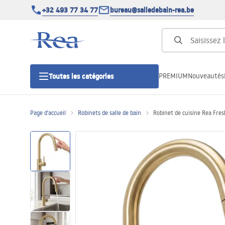
+32 493 77 34 77
bureau@salledebain-rea.be
PREMIUM
Nouveautés
Toutes les catégories
Page d'accueil
Robinets de salle de bain
Robinet de cuisine Rea Fre
Cabines de douche
Portes de douche
Receveurs de douche
Caniveaux de douche