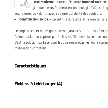
Design brossé moderne
Brushed Gold
– finition élégante
adap
moderne et glamour. Le revêtement en technologie
PVD
est la 
aux rayures, aux dommages et d’une durabilité des couleurs.
Construction solide
– garantit la durabilité et la résistance 
Le corps solide et le design moderne garantissent durabilité et co
l’alimentation du capteur par 4 piles AA élimine le besoin de conne
C’est la solution parfaite pour les cuisines modernes, où la commo
d’utilisation comptent.
Caractéristiques
Type de robinet
de cuisine
Fichiers à télécharger (4)
Méthode de montage
Sur plage
Couleur
Or brossé
Deklaracja Właściwości
Type de bec
Orientable, 
Warun
Użytkowych