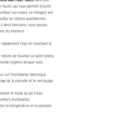
isine Rea Fresh Touch
dans une
e Touch, qui vous permet d’ouvrir
utiliser vos mains. Le mitigeur est
acilite les tâches quotidiennes
e à deux fonctions, vous pouvez
soins du moment.
 rapidement l’eau en touchant le
 besoin de toucher un point précis.
rande hygiène lorsque vous
 sur l’installation électrique.
age de la vaisselle et le nettoyage
ement le mode du jet d’eau.
nfort d’utilisation.
ion la température et la pression