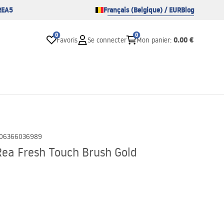
REA5
Français (Belgique) / EUR
Blog
0
0
0.00 €
Favoris
Se connecter
Mon panier
:
06366036989
Rea Fresh Touch Brush Gold