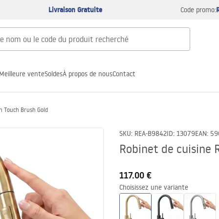
Livraison Gratuite
Code promo:
Meilleure vente
Soldes
À propos de nous
Contact
sh Touch Brush Gold
SKU
:
REA-B9842
ID
:
13079
EAN
:
59
Robinet de cuisine 
117.00 €
Choisissez une variante