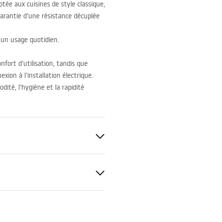
tée aux cuisines de style classique,
garantie d’une résistance décuplée
à un usage quotidien.
nfort d’utilisation, tandis que
xion à l’installation électrique.
dité, l’hygiène et la rapidité
Extractible
ki bezpieczeństwa