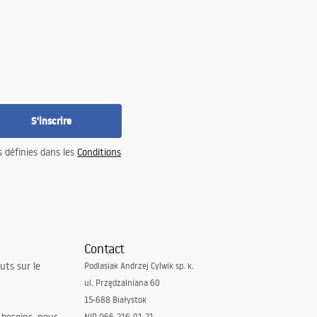
S'inscrire
s définies dans les
Conditions
Contact
uts sur le
Podlasiak Andrzej Cylwik sp. k.
ul. Przędzalniana 60
15-688 Białystok
NIP 966-216-01-21