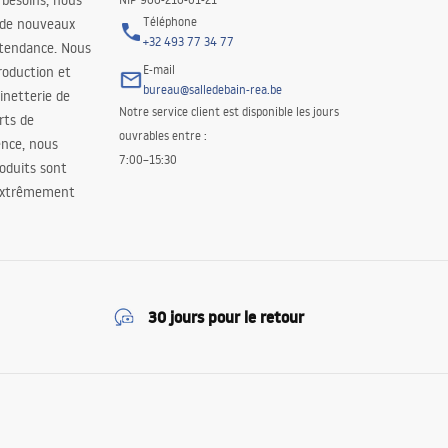
 besoins, nous
Téléphone
 de nouveaux
+32 493 77 34 77
 tendance. Nous
E-mail
roduction et
bureau@salledebain-rea.be
binetterie de
Notre service client est disponible les jours
orts de
ouvrables entre :
ence, nous
7:00–15:30
oduits sont
 extrêmement
30 jours pour le retour