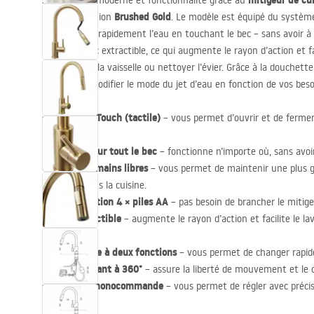
mitigeur de cu
Alliez design moderne et fonctionnalité grâce au
Brushed Gold
élégante finition
. Le modèle est équipé du systèm
et de fermer rapidement l’eau en touchant le bec – sans avoir à 
doté d’un bec extractible, ce qui augmente le rayon d’action et f
comme faire la vaisselle ou nettoyer l’évier. Grâce à la douchett
facilement modifier le mode du jet d’eau en fonction de vos be
Système Touch (tactile)
– vous permet d’ouvrir et de fermer
bec.
Capteur sur tout le bec
– fonctionne n’importe où, sans avoir
Contrôle mains libres
– vous permet de maintenir une plus g
travaillez dans la cuisine.
Alimentation 4 × piles AA
– pas besoin de brancher le mitigeur
Bec extractible
– augmente le rayon d’action et facilite le lav
de l’évier.
Douchette à deux fonctions
– vous permet de changer rapid
Bec pivotant à 360°
– assure la liberté de mouvement et le co
Réglage monocommande
– vous permet de régler avec précis
de l’eau.