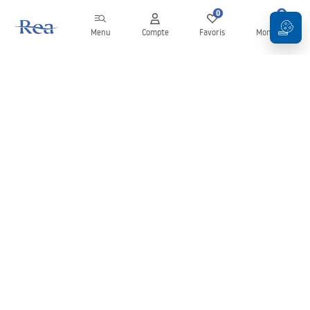
0
0
Menu
Compte
Favoris
Mon panier
Newsletter
Restez informé des nouveautés et des promotions !
S'inscrire
En saisissant et en confirmant vos données, vous acceptez de
recevoir la newsletter selon les modalités définies dans les
Conditions générales
.