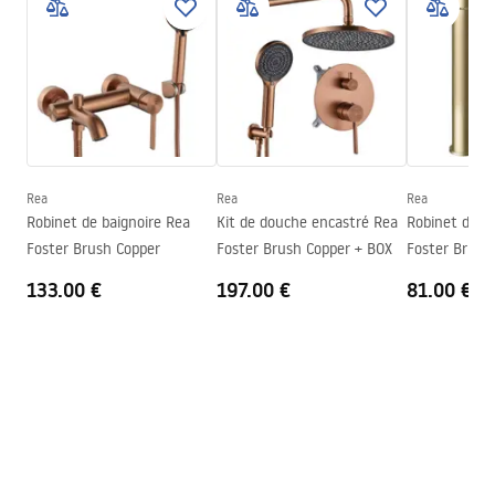
Conditions de garantie
Type de bec
Fixe
Warranty_Terms_and_Conditions_Faucets_-_5.pdf
Matériel
Laiton
Portée du bec
120
mm
Instructions de montage
Hauteur
182
mm
faucet.pdf
Technologie du revêtement
PVD
Diamètre de raccordement
3/8 pouce
Rea
Rea
Rea
Informations de sécurité
Robinet de baignoire Rea
Kit de douche encastré Rea
Robinet de l
Garantie
5 ans
Safety_Information_Faucets.pdf
Foster Brush Copper
Foster Brush Copper + BOX
Foster Brush
133.00 €
197.00 €
81.00 €