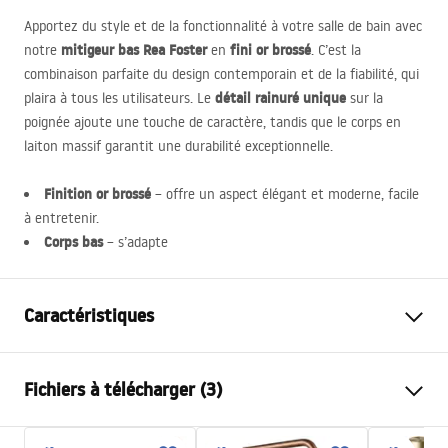
Apportez du style et de la fonctionnalité à votre salle de bain avec
mitigeur bas Rea Foster
fini or brossé
notre
en
. C’est la
combinaison parfaite du design contemporain et de la fiabilité, qui
détail rainuré unique
plaira à tous les utilisateurs. Le
sur la
poignée ajoute une touche de caractère, tandis que le corps en
laiton massif garantit une durabilité exceptionnelle.
Finition or brossé
– offre un aspect élégant et moderne, facile
à entretenir.
Corps bas
– s’adapte
Caractéristiques
Type de robinet
de lavabo
Fichiers à télécharger (3)
Méthode de montage
Sur plage
Couleur
Or brossé