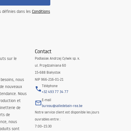
s définies dans les
Conditions
Contact
uts sur le
Podlasiak Andrzej Cylwik sp. k.
ul. Przędzalniana 60
15-688 Białystok
 besoins, nous
NIP 966-216-01-21
Téléphone
 de nouveaux
+32 493 77 34 77
 tendance. Nous
E-mail
roduction et
bureau@salledebain-rea.be
binetterie de
Notre service client est disponible les jours
orts de
ouvrables entre :
ence, nous
7:00–15:30
oduits sont