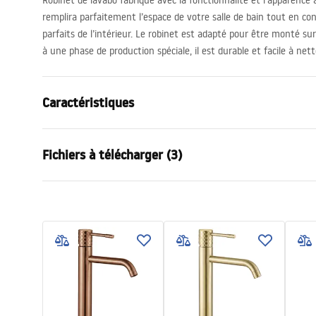
Robinet de lavabo fabriqué avec la fonctionnalité et l’apparence à 
remplira parfaitement l’espace de votre salle de bain tout en con
parfaits de l’intérieur. Le robinet est adapté pour être monté su
à une phase de production spéciale, il est durable et facile à nett
Caractéristiques
Type de robinet
de lavabo
Fichiers à télécharger (3)
Méthode de montage
Sur plage
Couleur
Cuivre
Conditions de garantie
Type de bec
Fixe
Instr
Warranty_Terms_and_Conditions_
faucet
Matériel
Laiton
Faucets_-_5.pdf
Portée du bec
130
mm
Hauteur
280
mm
Informations de sécurité
Technologie du revêtement
PVD
Safety_Information_Faucets.pdf