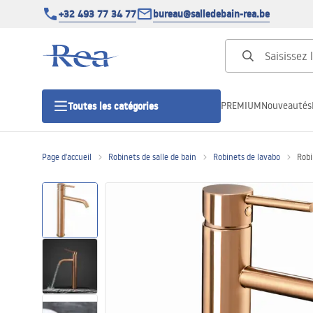
+32 493 77 34 77
bureau@salledebain-rea.be
PREMIUM
Nouveautés
Toutes les catégories
Page d'accueil
Robinets de salle de bain
Robinets de lavabo
Robi
Cabines de douche
Portes de douche
Receveurs de douche
Caniveaux de douche