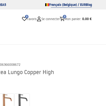
REA5
Français (Belgique) / EUR
Blog
0
0
0.00 €
Favoris
Se connecter
Mon panier
:
06366008672
Rea Lungo Copper High