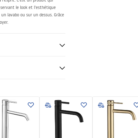
l’esprit. C’est un produit qui
servant le look et l’esthétique
r un lavabo ou sur un dessus. Grâce
oyer.
uctions de montage
.pdf