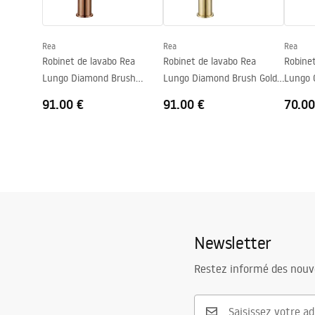
Diamètre de raccordement
3/8 pouce
Garantie
5 ans
Rea
Rea
Rea
Robinet de lavabo Rea
Robinet de lavabo Rea
Robinet
Lungo Diamond Brush
Lungo Diamond Brush Gold
Lungo 
Copper High
High
91.00 €
91.00 €
70.00
Newsletter
Restez informé des nouv