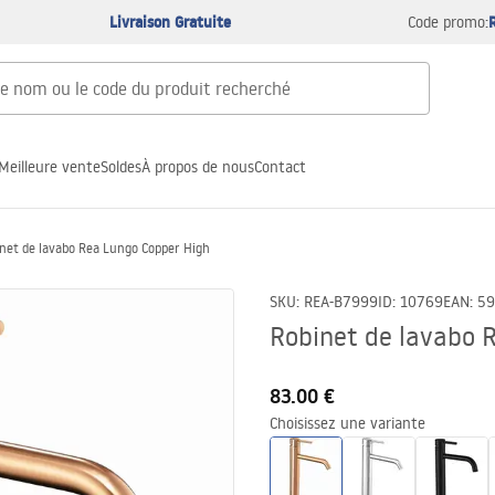
Livraison Gratuite
Code promo:
Meilleure vente
Soldes
À propos de nous
Contact
net de lavabo Rea Lungo Copper High
SKU
:
REA-B7999
ID
:
10769
EAN
:
59
Robinet de lavabo 
83.00 €
Choisissez une variante