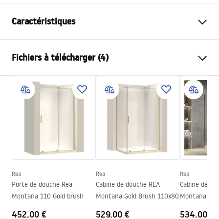
Caractéristiques
Type de robinet
de lavabo
Fichiers à télécharger (4)
Méthode de montage
Murale, Encastrée
Couleur
Chrome
Instructions de montage
Type de bec
Fixe
Faucet.pdf
Matériel
Laiton
Portée du bec
175
mm
manual
Hauteur
125
mm
manual podt.pdf
Technologie du revêtement
Chrome plating
Diamètre de raccordement
½ pouce
Rea
Rea
Rea
Pielęgnacja
Porte de douche Rea
Cabine de douche REA
Cabine de do
Garantie
5 ans
Pielęgnacja.pdf
Montana 110 Gold brush
Montana Gold Brush 110x80
Montana Gol
452.00 €
529.00 €
534.00 €