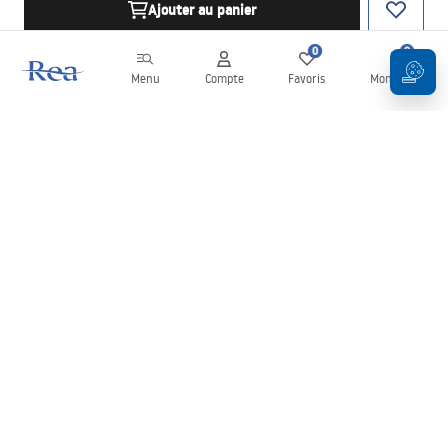
Ajouter au panier
0
0
Menu
Compte
Favoris
Mon panier
Newsletter
Restez informé des nouveautés et des promotions !
S'inscrire
En saisissant et en confirmant vos données, vous acceptez de
recevoir la newsletter selon les modalités définies dans les
Conditions générales
.