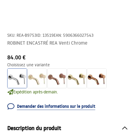
SKU
:
REA-B9753
ID
:
13519
EAN
:
5906366027543
ROBINET ENCASTRÉ REA Venti Chrome
84.00 €
Choisissez une variante
Expédition après-demain.
Demander des informations sur le produit
Description du produit