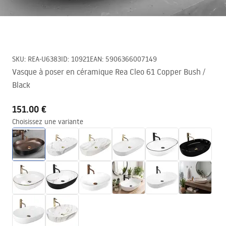
SKU
:
REA-U6383
ID
:
10921
EAN
:
5906366007149
Vasque à poser en céramique Rea Cleo 61 Copper Bush /
Black
151.00 €
Choisissez une variante