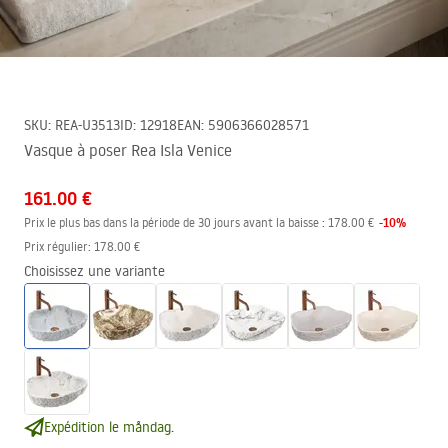
SKU
:
REA-U3513
ID
:
12918
EAN
:
5906366028571
Vasque à poser Rea Isla Venice
161.00 €
-
10
%
Prix le plus bas dans la période de 30 jours avant la baisse :
178.00 €
Prix régulier
:
178.00 €
Choisissez une variante
Expédition le måndag.