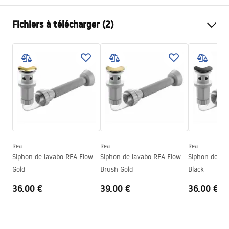
Méthode de montage
À poser
Fichiers à télécharger (2)
Matériel
Artificial Stone (pierre
composite)
Instructions de montage
Couleur
Aspect pierre, Gris
Basin.pdf
Finition
Mat
Longueur
490
mm
Conditions de garantie
Largeur
370
mm
Warranty_Terms_and_Conditions_Basins_-_5.pdf
Hauteur
140
mm
Profondeur
110
mm
Rea
Rea
Rea
Forme
Asymétrique, Non standard
Siphon de lavabo REA Flow
Siphon de lavabo REA Flow
Siphon de la
Gold
Brush Gold
Black
Trou de robinet
Non
36.00 €
39.00 €
36.00 €
Trou de débordement
Non