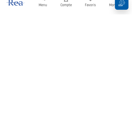
Menu
Compte
Favoris
Mon panier
Newsletter
Restez informé des nouveautés et des promotions !
S'inscrire
En saisissant et en confirmant vos données, vous acceptez de
recevoir la newsletter selon les modalités définies dans les
Conditions générales
.