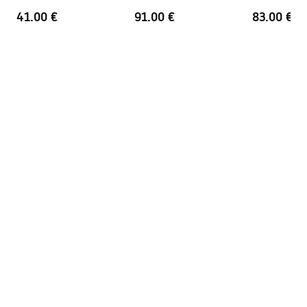
41.00 €
91.00 €
83.00 €
Trou de débordement
Non