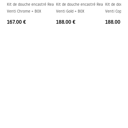
Kit de douche encastré Rea
Kit de douche encastré Rea
Kit de douch
Couche Easy Clean
Oui, d'un côté du vitre
Venti Chrome + BOX
Venti Gold + BOX
Venti Copper
167.00 €
188.00 €
188.00 €