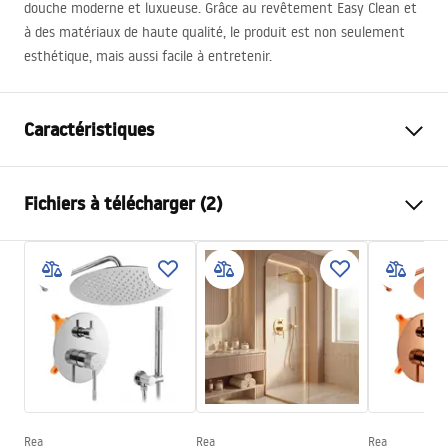
douche moderne et luxueuse. Grâce au revêtement Easy Clean et
à des matériaux de haute qualité, le produit est non seulement
esthétique, mais aussi facile à entretenir.
Caractéristiques
Dimension (porte x paroi)
90
Fichiers à télécharger (2)
Couleur du robinet
Noir
Type de cabine de douche
walk-in
Informations de sécurité
Couleur du verre
Gris 8mm
WARUNKI BEZPIECZENSTWA KABINY DRZWI
Seria
Flexi
PARAWANY.pdf
Montage
Sur le receveur ou plancher
Hauteur (mm)
1950
mm
Manuel d’installation
Direction de la cabine
Universel
Instrukcja_monta__u___cianki_Flexi.pdf
Garantie
24 mois
Rea
Rea
Rea