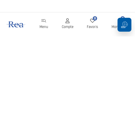
0
0
Menu
Compte
Favoris
Mon panier
Newsletter
Restez informé des nouveautés et des promotions !
S'inscrire
En saisissant et en confirmant vos données, vous acceptez de
recevoir la newsletter selon les modalités définies dans les
Conditions générales
.