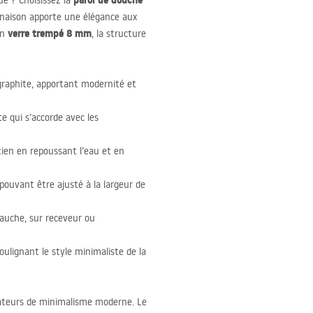
paroi de douche
ue ? Choisissez la
inaison apporte une élégance aux
verre trempé 8 mm
en
, la structure
 graphite, apportant modernité et
te qui s’accorde avec les
etien en repoussant l’eau et en
ouvant être ajusté à la largeur de
gauche, sur receveur ou
ulignant le style minimaliste de la
mateurs de minimalisme moderne. Le