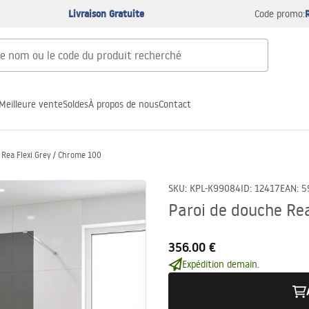
Livraison Gratuite
Code promo:
Meilleure vente
Soldes
À propos de nous
Contact
 Rea Flexi Grey / Chrome 100
SKU
:
KPL-K99084
ID
:
12417
EAN
:
5
Paroi de douche Rea
356.00 €
Expédition demain.