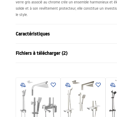
verre gris associé au chrome crée un ensemble harmonieux et él
solide et à son revêtement protecteur, elle constitue un investi
le style.
Caractéristiques
Dimension (porte x paroi)
100
Fichiers à télécharger (2)
Couleur du robinet
Chrome
Type de cabine de douche
walk-in
Informations de sécurité
Manue
Couleur du verre
Gris 8mm
WARUNKI BEZPIECZENSTWA
Instru
Seria
Flexi
KABINY DRZWI PARAWANY.pdf
xi.pdf
Montage
Sur le rece
Hauteur (mm)
1950
mm
Direction de la cabine
Universel
Garantie
24 mois