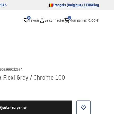
REA5
Français (Belgique) / EUR
Blog
0
0
0.00 €
Favoris
Se connecter
Mon panier
:
906366032394
 Flexi Grey / Chrome 100
Ajouter au panier