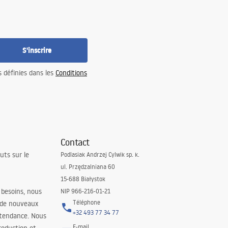
S'inscrire
s définies dans les
Conditions
Contact
uts sur le
Podlasiak Andrzej Cylwik sp. k.
ul. Przędzalniana 60
15-688 Białystok
 besoins, nous
NIP 966-216-01-21
Téléphone
 de nouveaux
+32 493 77 34 77
 tendance. Nous
E-mail