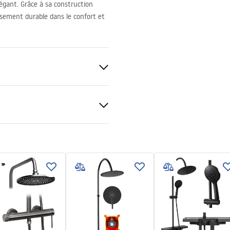
égant. Grâce à sa construction
ssement durable dans le confort et
l d’installation
kcja_monta__u___cianki_Fle
veur ou plancher