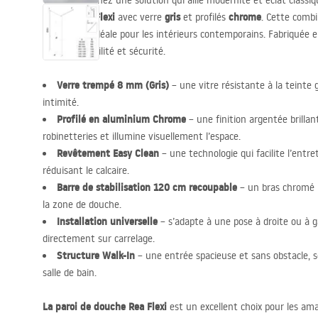
Vous recherchez une solution qui allie modernité et éclat classiq
walk-in Rea Flexi
gris
chrome
avec verre
et profilés
. Cette comb
tons froids, idéale pour les intérieurs contemporains. Fabriquée 
garantit stabilité et sécurité.
Verre trempé 8 mm (Gris)
– une vitre résistante à la teinte
intimité.
Profilé en aluminium Chrome
– une finition argentée brillan
robinetteries et illumine visuellement l’espace.
Revêtement Easy Clean
– une technologie qui facilite l’entr
réduisant le calcaire.
Barre de stabilisation 120 cm recoupable
– un bras chromé p
la zone de douche.
Installation universelle
– s’adapte à une pose à droite ou à 
directement sur carrelage.
Structure Walk-In
– une entrée spacieuse et sans obstacle, so
salle de bain.
La paroi de douche Rea Flexi
est un excellent choix pour les a