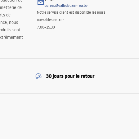
roduction et
bureau@salledebain-rea.be
binetterie de
Notre service client est disponible les jours
orts de
ouvrables entre :
ence, nous
7:00–15:30
oduits sont
 extrêmement
30 jours pour le retour