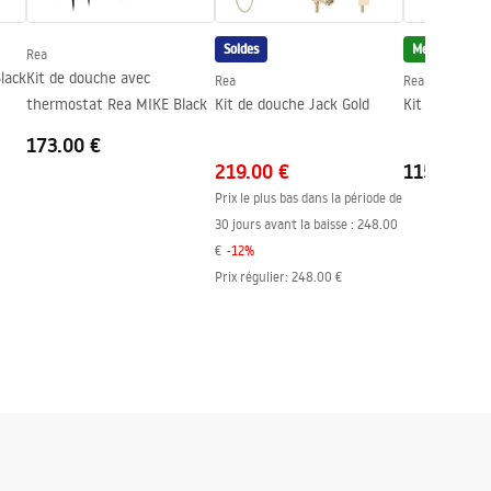
Soldes
Meilleure ven
Rea
lack
Kit de douche avec
Rea
Rea
thermostat Rea MIKE Black
Kit de douche Jack Gold
Kit de douch
173.00 €
219.00 €
115.00 €
Prix le plus bas dans la période de
30 jours avant la baisse :
248.00
€
-
12
%
Prix régulier
:
248.00 €