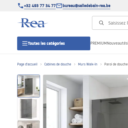
+32 493 77 34 77
bureau@salledebain-rea.be
PREMIUM
Nouveautés
Toutes les catégories
Page d'accueil
Cabines de douche
Murs Walk-In
Paroi de douche
Cabines de douche
Portes de douche
Receveurs de douche
Caniveaux de douche