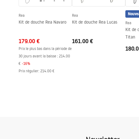
Couche Easy Clean
Oui, d'un cô
Nouve
Rea
Rea
Kit de douche Rea Navaro
Kit de douche Rea Lucas
Rea
Kit de 
Titan
179.00 €
161.00 €
180.0
Prix le plus bas dans la période de
30 jours avant la baisse :
214.00
€
-
16
%
Prix régulier
:
214.00 €