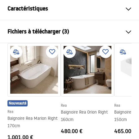
Caractéristiques
Type de baignoire
d'angle
Fichiers à télécharger (3)
Couleur
Blanc
Matériel
Acrylique
Informations de sécurité
Longueur
1495
mm
WARUNKI_BEZPIECZENSTWA_WANNY.pdf
Largeur
750
mm
Hauteur
560
mm
Conditions de garantie
Côté d'installation
Droite
Warranty_Terms_and_Conditions_Bathtubs.pdf
Bonde et siphon inclus
Oui
Nouveauté
Garantie
24 mois
Rea
Rea
Instructions de montage
Rea
Baignoire Rea Orion Right
Baignoire Rea
Orion_160_170.pdf
Baignoire Rea Marion Right
160cm
150cm
170cm
480.00 €
465.00 €
1,001.00 €