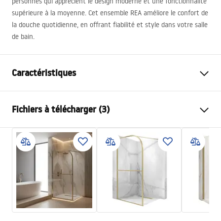
personnes qui apprécient le design moderne et une fonctionnalité
supérieure à la moyenne. Cet ensemble
REA
améliore le confort de
la douche quotidienne, en offrant fiabilité et style dans votre salle
de bain.
Caractéristiques
Couleur
Acier brossé
Fichiers à télécharger (3)
Matériel
Laiton, ABS
Type de robinet
Mitigeur
Informacije o bezbednosti
Méthode de montage
En surface
Safety_Information_Shower_set.pdf
Réglage de la hauteur
Oui
Hauteur min.
920
mm
Conditions de garantie
Hauteur max.
1265
mm
Warranty_Terms_and_Conditions_Faucets_-_5.pdf
Bec de baignoire
Non