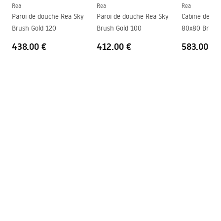
Réglage de pression
Oui
Rea
Rea
Rea
Instructions de montage
Paroi de douche Rea Sky
Paroi de douche Rea Sky
Cabine de do
Système Anti-calcaire
Oui
shower_set.pdf
Brush Gold 120
Brush Gold 100
80x80 Brush 
Technologie du revêtement
PVD
438.00 €
412.00 €
583.00 €
Entraxe des raccords
150
mm
Garantie
5 ans