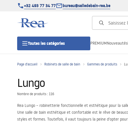
+32 493 77 34 77
bureau@salledebain-rea.be
PREMIUM
Nouveautés
Toutes les catégories
Page d'accueil
Robinets de salle de bain
Gammes de produits
Lu
Cabines de douche
Lungo
Portes de douche
Nombre de produits : 116
Receveurs de douche
Rea Lungo – robinetterie fonctionnelle et esthétique pour la sall
Une salle de bain esthétique et confortable est le rêve de beau
Caniveaux de douche
styles et formes. Toutefois, il vaut toujours la peine d’opter po
pour salles de bain. Il vaut la peine de les découvrir dès mainten