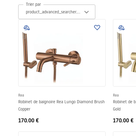
Trier par
Cuvettes WC, bidets
Vasques et lavabos
Baignoires, pare-baignoires
Robinets de salle de bain
Colonnes de douche
Cuisine
Rea
Rea
Robinet de baignoire Rea Lungo Diamond Brush
Robinet de 
Copper
Gold
Accessoires et meubles de salle de
bains
170.00 €
170.00 €