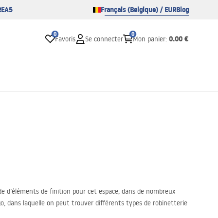
REA5
Français (Belgique) / EUR
Blog
0
0
0.00 €
Favoris
Se connecter
Mon panier
:
de d’éléments de finition pour cet espace, dans de nombreux
o, dans laquelle on peut trouver différents types de robinetterie