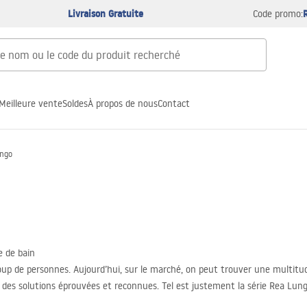
Livraison Gratuite
Code promo:
Meilleure vente
Soldes
À propos de nous
Contact
ngo
e de bain
coup de personnes. Aujourd’hui, sur le marché, on peut trouver une multitu
ur des solutions éprouvées et reconnues. Tel est justement la série Rea Lung
ant, puis de choisir les produits adaptés pour votre maison !